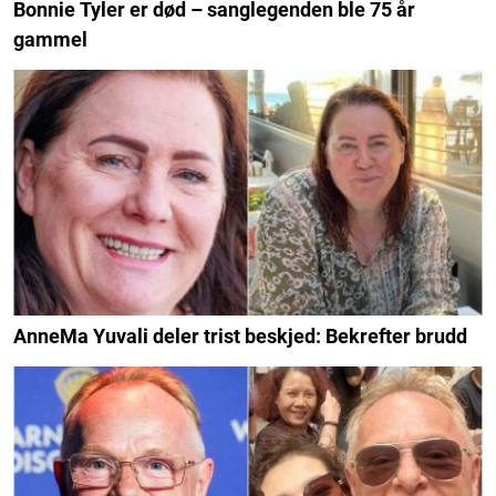
Bonnie Tyler er død – sanglegenden ble 75 år
gammel
AnneMa Yuvali deler trist beskjed: Bekrefter brudd