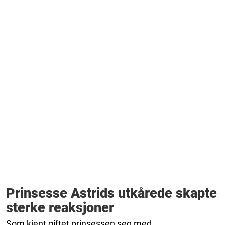
Prinsesse Astrids utkårede skapte
sterke reaksjoner
Som kjent giftet prinsessen seg med