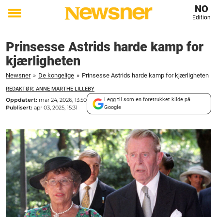
NO
Edition
Toggle
menu
Prinsesse Astrids harde kamp for
kjærligheten
Newsner
»
De kongelige
»
Prinsesse Astrids harde kamp for kjærligheten
REDAKTØR: ANNE MARTHE LILLEBY
Oppdatert:
mar 24, 2026, 13:50
Legg til som en foretrukket kilde på
Publisert:
apr 03, 2025, 15:31
Google