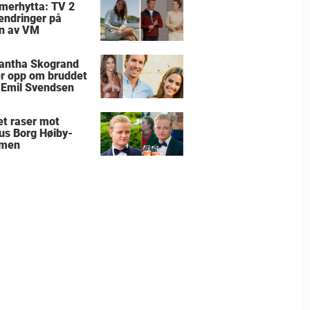
erhytta: TV 2
 endringer på
n av VM
antha Skogrand
r opp om bruddet
Emil Svendsen
et raser mot
us Borg Høiby-
men