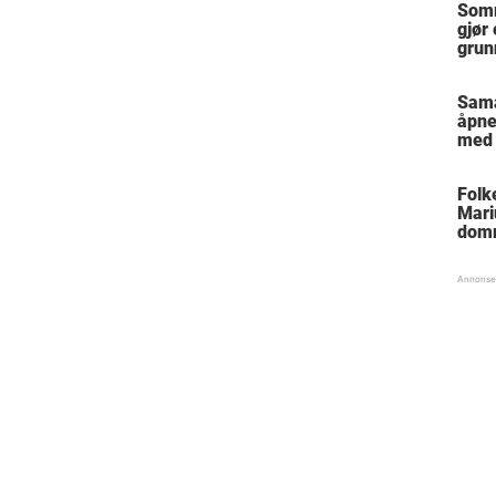
Somm
gjør
grun
Sam
åpne
med 
Folk
Mari
dom