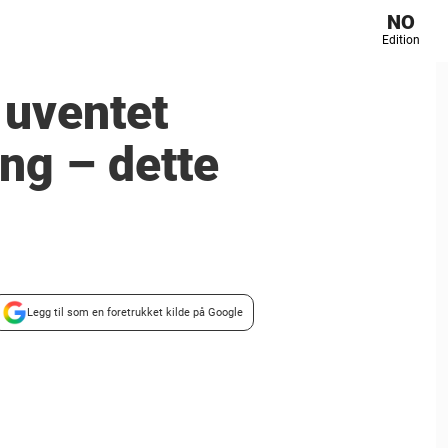
NO
Edition
 uventet
ng – dette
Legg til som en foretrukket kilde på Google