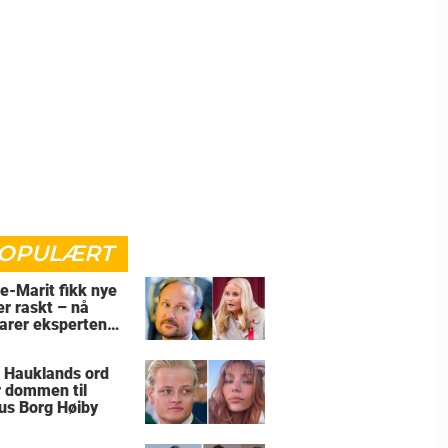
OPULÆRT
e-Marit fikk nye
er raskt – nå
larer eksperten
for
 Hauklands ord
r dommen til
us Borg Høiby