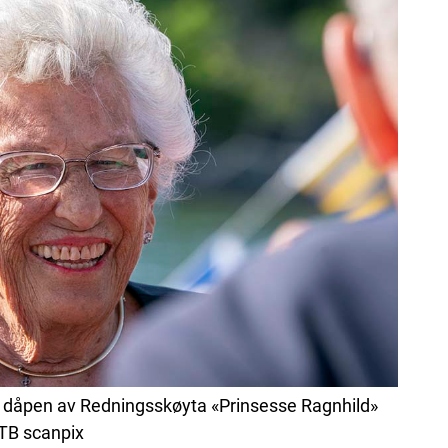
er dåpen av Redningsskøyta «Prinsesse Ragnhild»
NTB scanpix