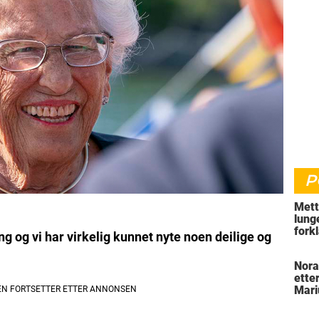
P
Mett
lung
fork
g og vi har virkelig kunnet nyte noen deilige og
hvor
Nora
ette
Mari