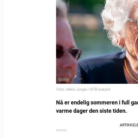
Foto: Heiko Junge / NTB scanpix
Nå er endelig sommeren i full gan
varme dager den siste tiden.