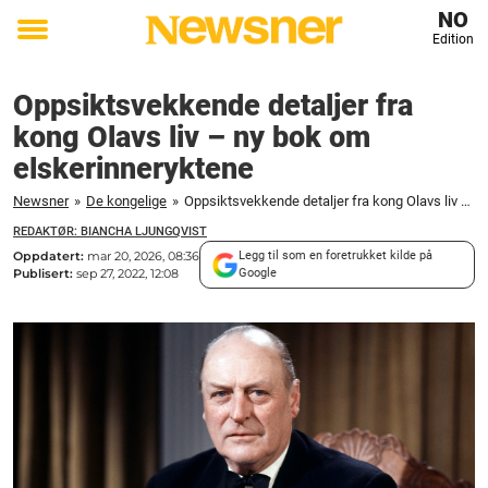
NO
Edition
Toggle
menu
Oppsiktsvekkende detaljer fra
kong Olavs liv – ny bok om
elskerinneryktene
Newsner
»
De kongelige
»
Oppsiktsvekkende detaljer fra kong Olavs liv – ny bok om elskerinneryktene
REDAKTØR: BIANCHA LJUNGQVIST
Oppdatert:
mar 20, 2026, 08:36
Legg til som en foretrukket kilde på
Publisert:
sep 27, 2022, 12:08
Google