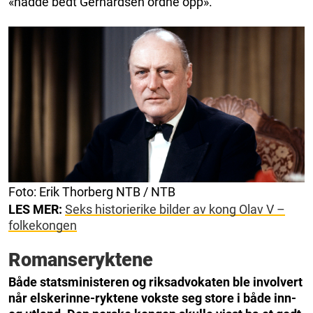
«hadde bedt Gerhardsen ordne opp».
Foto: Erik Thorberg NTB / NTB
LES MER:
Seks historierike bilder av kong Olav V –
folkekongen
Romanseryktene
Både statsministeren og riksadvokaten ble involvert
når elskerinne-ryktene vokste seg store i både inn-