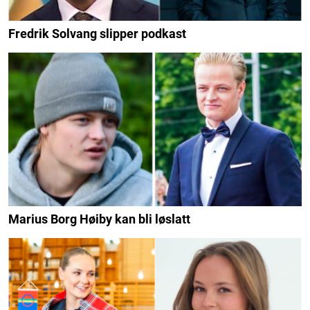
Fredrik Solvang slipper podkast
Marius Borg Høiby kan bli løslatt