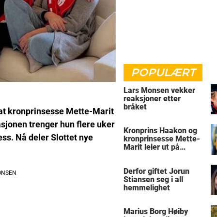
POPULÆRT
Lars Monsen vekker
reaksjoner etter
bråket
 at kronprinsesse Mette-Marit
tasjonen trenger hun flere uker
Kronprins Haakon og
ss. Nå deler Slottet nye
kronprinsesse Mette-
Marit leier ut på
Skaugum
Derfor giftet Jorun
Stiansen seg i all
hemmelighet
Marius Borg Høiby