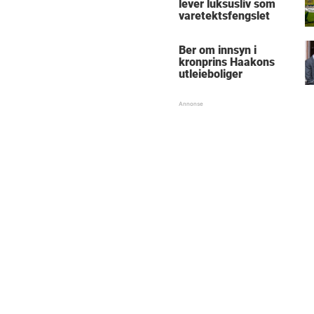
lever luksusliv som
varetektsfengslet
Ber om innsyn i
kronprins Haakons
utleieboliger