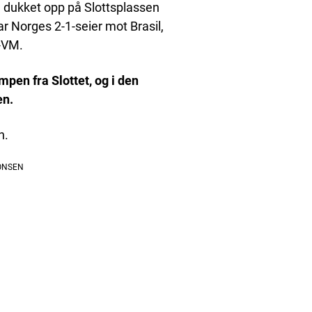
n dukket opp på Slottsplassen
 Norges 2-1-seier mot Brasil,
l-VM.
pen fra Slottet, og i den
en.
n.