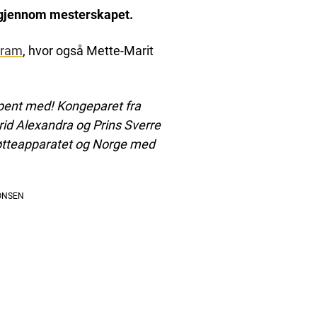
g gjennom mesterskapet.
gram
, hvor også Mette-Marit
 spent med! Kongeparet fra
rid Alexandra og Prins Sverre
støtteapparatet og Norge med