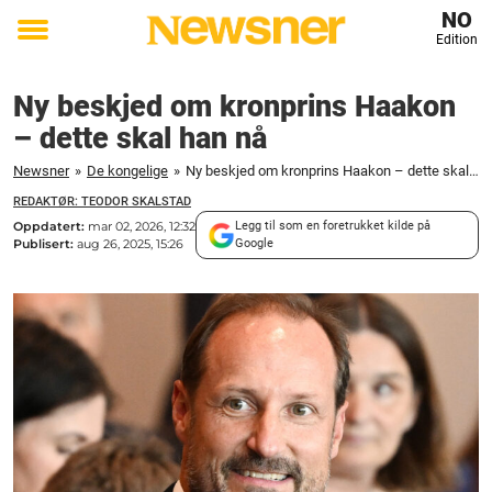
NO
Edition
Toggle
menu
Ny beskjed om kronprins Haakon
– dette skal han nå
Newsner
»
De kongelige
»
Ny beskjed om kronprins Haakon – dette skal han nå
REDAKTØR: TEODOR SKALSTAD
Oppdatert:
mar 02, 2026, 12:32
Legg til som en foretrukket kilde på
Publisert:
aug 26, 2025, 15:26
Google