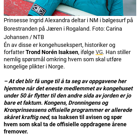
Prinsesse Ingrid Alexandra deltar i NM i bølgesurf på
Borestranden på Jæren i Rogaland. Foto: Carina
Johansen / NTB
Én av disse er kongehusekspert, historiker og
forfatter
Trond Norén Isaksen
, ifølge
VG
. Han stiller
nemlig spørsmål omkring hvem som skal utføre
kongelige plikter i Norge.
– At det blir få unge til å ta seg av oppgavene her
hjemme når det eneste medlemmet av kongehuset
under 50 år flytter til den andre sida av jorden er jo
bare et faktum. Kongens, Dronningens og
Kronprinsessens offisielle programmer er allerede
skåret kraftig ned
, sa Isaksen til avisen og spør
hvem som skal ta de offisielle oppdragene årene
fremover.