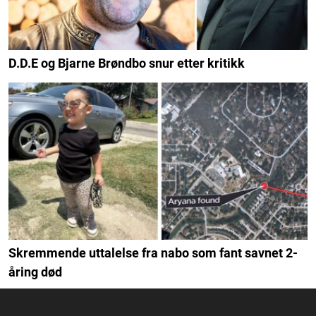
D.D.E og Bjarne Brøndbo snur etter kritikk
Skremmende uttalelse fra nabo som fant savnet 2-
åring død