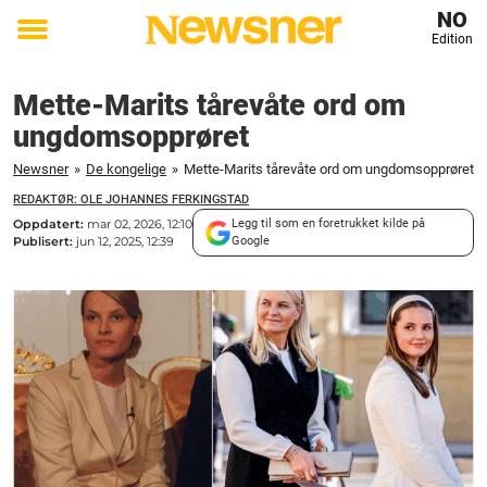
NO
Edition
Toggle
menu
Mette-Marits tårevåte ord om
ungdomsopprøret
Newsner
»
De kongelige
»
Mette-Marits tårevåte ord om ungdomsopprøret
REDAKTØR: OLE JOHANNES FERKINGSTAD
Oppdatert:
mar 02, 2026, 12:10
Legg til som en foretrukket kilde på
Publisert:
jun 12, 2025, 12:39
Google