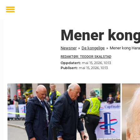
Toggle
menu
Mener kong 
Newsner
»
De kongelige
»
Mener kong Harald
REDAKTØR: TEODOR SKALSTAD
Oppdatert:
mai 15, 2026, 10:13
Publisert:
mai 15, 2026, 10:13