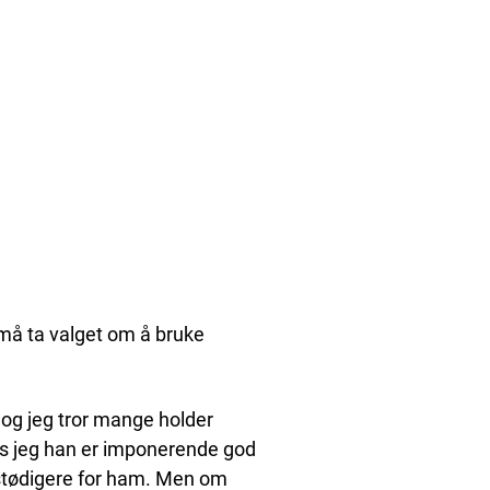
må ta valget om å bruke
 og jeg tror mange holder
s jeg han er imponerende god
t stødigere for ham. Men om