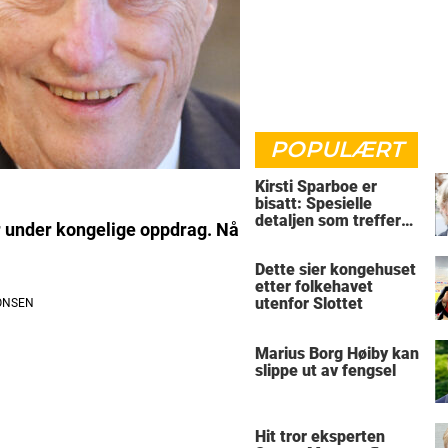
POPULÆRT
Kirsti Sparboe er
bisatt: Spesielle
detaljen som treffer
er under kongelige oppdrag. Nå
rett i hjertet
Dette sier kongehuset
etter folkehavet
utenfor Slottet
Marius Borg Høiby kan
slippe ut av fengsel
Hit tror eksperten