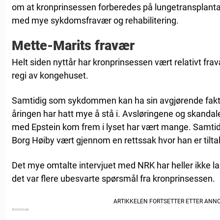
om at kronprinsessen forberedes på lungetransplantasj
med mye sykdomsfravær og rehabilitering.
Mette-Marits fravær
Helt siden nyttår har kronprinsessen vært relativt frav
regi av kongehuset.
Samtidig som sykdommen kan ha sin avgjørende faktor
åringen har hatt mye å stå i. Avsløringene og skanda
med Epstein kom frem i lyset har vært mange. Samti
Borg Høiby vært gjennom en rettssak hvor han er tiltalt
Det mye omtalte intervjuet med NRK har heller ikke l
det var flere ubesvarte spørsmål fra kronprinsessen.