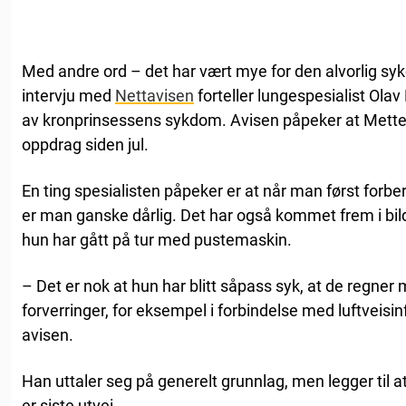
Med andre ord – det har vært mye for den alvorlig syke
intervju med
Nettavisen
forteller lungespesialist Ola
av kronprinsessens sykdom. Avisen påpeker at Mette-
oppdrag siden jul.
En ting spesialisten påpeker er at når man først forb
er man ganske dårlig. Det har også kommet frem i bil
hun har gått på tur med pustemaskin.
– Det er nok at hun har blitt såpass syk, at de regne
forverringer, for eksempel i forbindelse med luftveisinf
avisen.
Han uttaler seg på generelt grunnlag, men legger til a
er siste utvei.