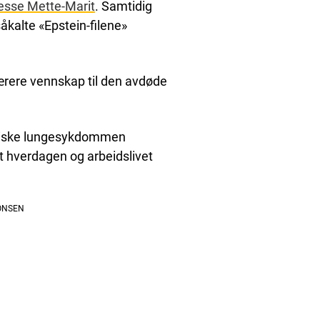
esse Mette-Marit
. Samtidig
kalte «Epstein-filene»
rere vennskap til den avdøde
roniske lungesykdommen
 hverdagen og arbeidslivet