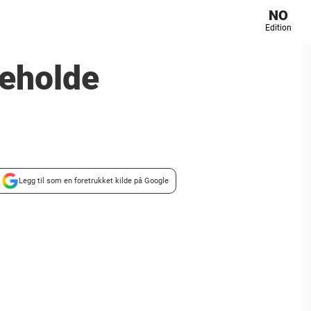
NO
Edition
beholde
Legg til som en foretrukket kilde på Google