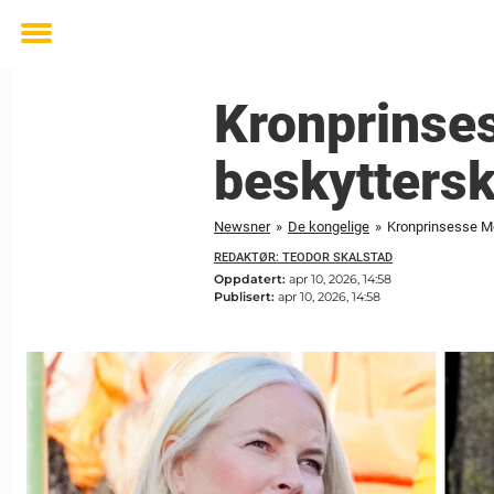
Toggle
menu
Kronprinses
beskytters
Newsner
»
De kongelige
»
Kronprinsesse Me
REDAKTØR: TEODOR SKALSTAD
Oppdatert:
apr 10, 2026, 14:58
Publisert:
apr 10, 2026, 14:58