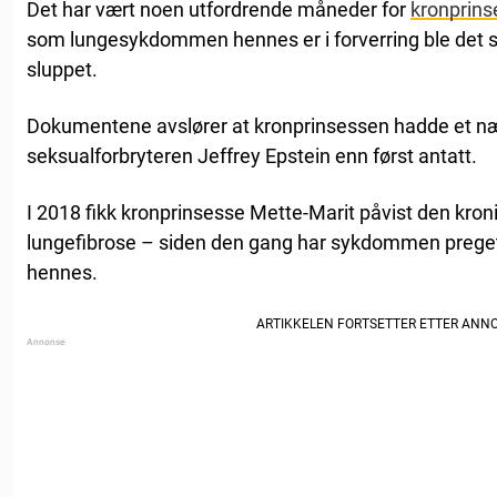
Det har vært noen utfordrende måneder for
kronprins
som lungesykdommen hennes er i forverring ble det så
sluppet.
Dokumentene avslører at kronprinsessen hadde et næ
seksualforbryteren Jeffrey Epstein enn først antatt.
I 2018 fikk kronprinsesse Mette-Marit påvist den k
lungefibrose – siden den gang har sykdommen preget
hennes.