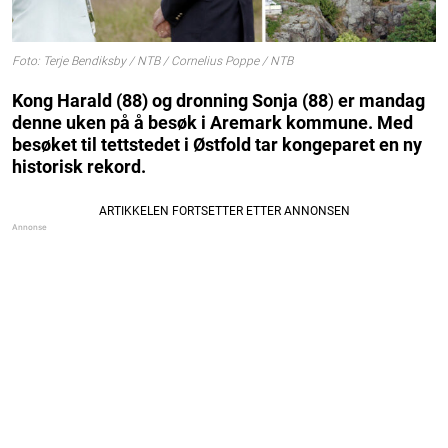
Foto: Terje Bendiksby / NTB / Cornelius Poppe / NTB
Kong Harald (88) og dronning Sonja (88
)
er mandag
denne uken på å besøk i Aremark kommune. Med
besøket til tettstedet i Østfold tar kongeparet en ny
historisk rekord.