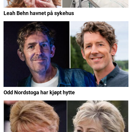
Leah Behn havnet på sykehus
Odd Nordstoga har kjøpt hytte