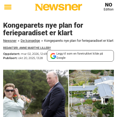
NO
Edition
Toggle
menu
Kongeparets nye plan for
ferieparadiset er klart
Newsner
»
De kongelige
»
Kongeparets nye plan for ferieparadiset er klart
REDAKTØR: ANNE MARTHE LILLEBY
Oppdatert:
mar 02, 2026, 12:49
Legg til som en foretrukket kilde på
Publisert:
okt 20, 2025, 13:28
Google