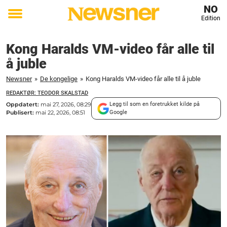
NO
Edition
Toggle
menu
Kong Haralds VM-video får alle til
å juble
Newsner
»
De kongelige
»
Kong Haralds VM-video får alle til å juble
REDAKTØR: TEODOR SKALSTAD
Oppdatert:
mai 27, 2026, 08:29
Legg til som en foretrukket kilde på
Publisert:
mai 22, 2026, 08:51
Google