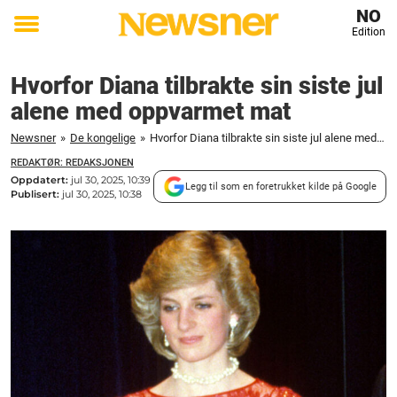
NO
Edition
Toggle
menu
Hvorfor Diana tilbrakte sin siste jul
alene med oppvarmet mat
Newsner
»
De kongelige
»
Hvorfor Diana tilbrakte sin siste jul alene med oppvarmet mat
REDAKTØR: REDAKSJONEN
Oppdatert:
jul 30, 2025, 10:39
Legg til som en foretrukket kilde på Google
Publisert:
jul 30, 2025, 10:38