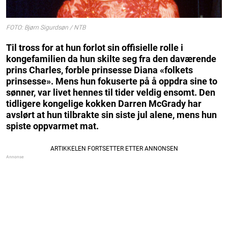
FOTO: Bjørn Sigurdsøn / NTB
Til tross for at hun forlot sin offisielle rolle i
kongefamilien da hun skilte seg fra den daværende
prins Charles, forble prinsesse Diana «folkets
prinsesse». Mens hun fokuserte på å oppdra sine to
sønner, var livet hennes til tider veldig ensomt. Den
tidligere kongelige kokken Darren McGrady har
avslørt at hun tilbrakte sin siste jul alene, mens hun
spiste oppvarmet mat.