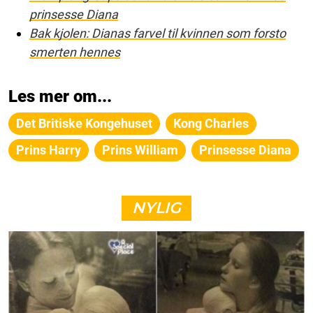
prinsesse Diana
Bak kjolen: Dianas farvel til kvinnen som forsto
smerten hennes
Les mer om...
Det Britiske Kongehuset
Kong Charles
Prins Harry
Prins William
Prinsesse Diana
NYLIG