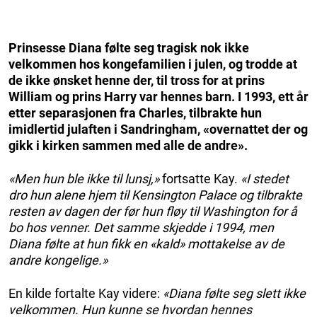
Prinsesse Diana følte seg tragisk nok ikke
velkommen hos kongefamilien i julen, og trodde at
de ikke ønsket henne der, til tross for at prins
William og prins Harry var hennes barn. I 1993, ett år
etter separasjonen fra Charles, tilbrakte hun
imidlertid julaften i Sandringham, «overnattet der og
gikk i kirken sammen med alle de andre».
«Men hun ble ikke til lunsj,»
fortsatte Kay.
«I stedet
dro hun alene hjem til Kensington Palace og tilbrakte
resten av dagen der før hun fløy til Washington for å
bo hos venner. Det samme skjedde i 1994, men
Diana følte at hun fikk en «kald» mottakelse av de
andre kongelige.»
En kilde fortalte Kay videre:
«Diana følte seg slett ikke
velkommen. Hun kunne se hvordan hennes