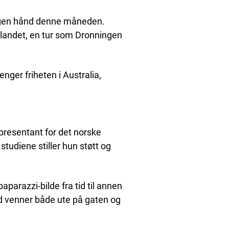
 egen hånd denne måneden.
tlandet, en tur som Dronningen
ger friheten i Australia,
epresentant for det norske
tudiene stiller hun støtt og
aparazzi-bilde fra tid til annen
d venner både ute på gaten og