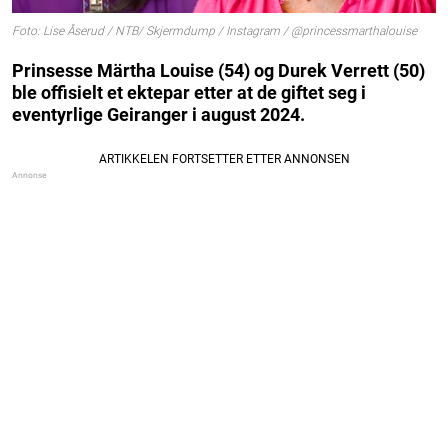
Foto: Lise Åserud / NTB/ Skjermdump / Instagram / @princessmarthalouise
Prinsesse Märtha Louise (54) og Durek Verrett (50)
ble offisielt et ektepar etter at de giftet seg i
eventyrlige Geiranger i august 2024.