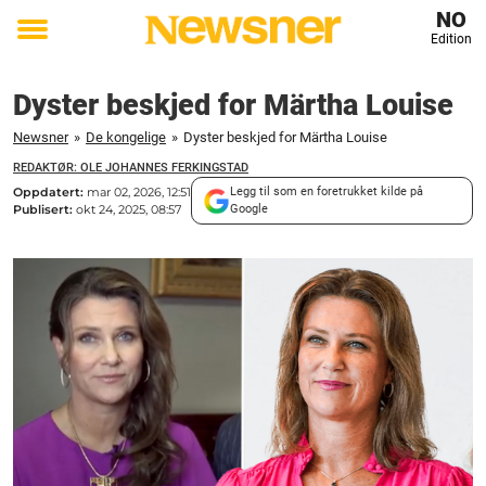
NO
Edition
Toggle
menu
Dyster beskjed for Märtha Louise
Newsner
»
De kongelige
»
Dyster beskjed for Märtha Louise
REDAKTØR: OLE JOHANNES FERKINGSTAD
Oppdatert:
mar 02, 2026, 12:51
Legg til som en foretrukket kilde på
Publisert:
okt 24, 2025, 08:57
Google