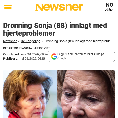
NO
Edition
Toggle
menu
Dronning Sonja (88) innlagt med
hjerteproblemer
Newsner
»
De kongelige
»
Dronning Sonja (88) innlagt med hjerteproblemer
REDAKTØR: BIANCHA LJUNGQVIST
Oppdatert:
mai 28, 2026, 09:24
Legg til som en foretrukket kilde på
Publisert:
mai 28, 2026, 09:16
Google