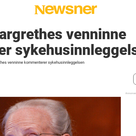
argrethes venninne
r sykehusinnleggel
thes venninne kommenterer sykehusinnleggelsen