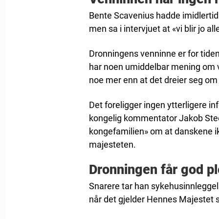
Bente Scavenius hadde imidlertid
men sa i intervjuet at «vi blir jo all
Dronningens venninne er for tiden p
har noen umiddelbar mening om v
noe mer enn at det dreier seg om 
Det foreligger ingen ytterligere 
kongelig kommentator Jakob Steen
kongefamilien» om at danskene ik
majesteten.
Dronningen får god pl
Snarere tar han sykehusinnleggel
når det gjelder Hennes Majestet s