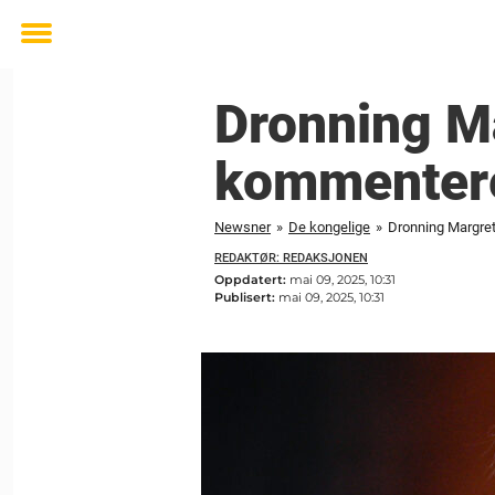
Toggle
menu
Dronning M
kommentere
Newsner
»
De kongelige
»
Dronning Margre
REDAKTØR: REDAKSJONEN
Oppdatert:
mai 09, 2025, 10:31
Publisert:
mai 09, 2025, 10:31