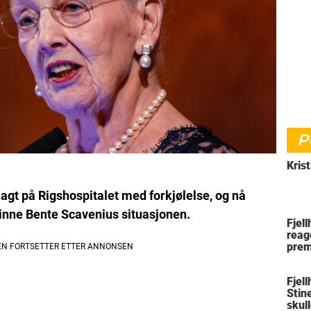
P
Krist
agt på Rigshospitalet med forkjølelse, og nå
ne Bente Scavenius situasjonen.
Fjel
reag
prem
Fjell
Stin
skul