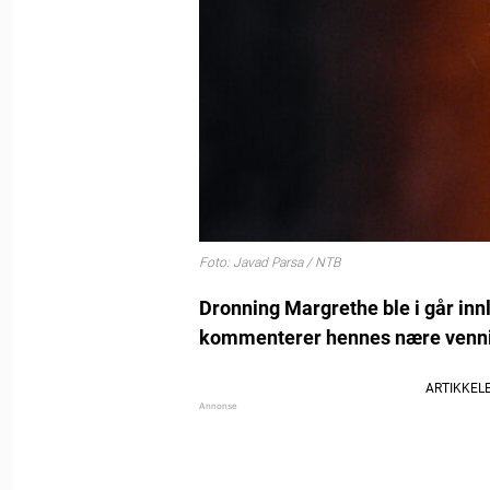
Foto: Javad Parsa / NTB
Dronning Margrethe ble i går innl
kommenterer hennes nære vennin