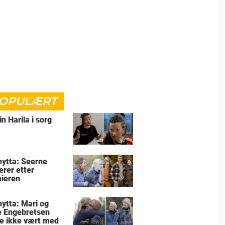
OPULÆRT
in Harila i sorg
lhytta: Seerne
erer etter
ieren
hytta: Mari og
e Engebretsen
le ikke vært med