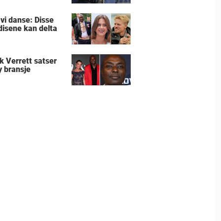
 vi danse: Disse
disene kan delta
k Verrett satser
y bransje