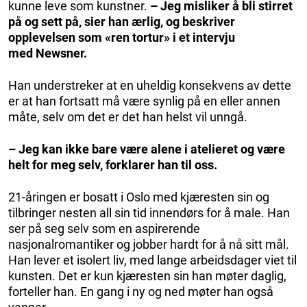
kunne leve som kunstner.
– Jeg misliker å bli stirret
på og sett på, sier han ærlig, og beskriver
opplevelsen som «ren tortur» i et intervju
med Newsner.
Han understreker at en uheldig konsekvens av dette
er at han fortsatt må være synlig på en eller annen
måte, selv om det er det han helst vil unngå.
– Jeg kan ikke bare være alene i atelieret og være
helt for meg selv, forklarer han til oss.
21-åringen er bosatt i Oslo med kjæresten sin og
tilbringer nesten all sin tid innendørs for å male. Han
ser på seg selv som en aspirerende
nasjonalromantiker og jobber hardt for å nå sitt mål.
Han lever et isolert liv, med lange arbeidsdager viet til
kunsten. Det er kun kjæresten sin han møter daglig,
forteller han. En gang i ny og ned møter han også