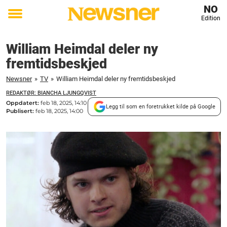
NO
Edition
Toggle
menu
William Heimdal deler ny
fremtidsbeskjed
Newsner
»
TV
»
William Heimdal deler ny fremtidsbeskjed
REDAKTØR: BIANCHA LJUNGQVIST
Oppdatert:
feb 18, 2025, 14:10
Legg til som en foretrukket kilde på Google
Publisert:
feb 18, 2025, 14:00