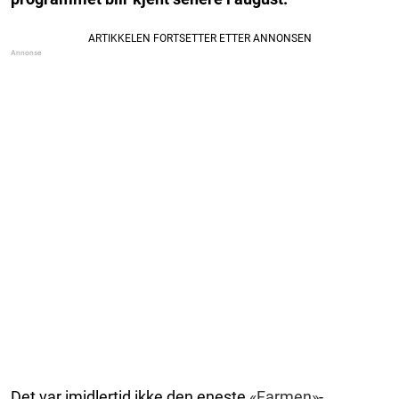
Det var imidlertid ikke den eneste
«Farmen»
-