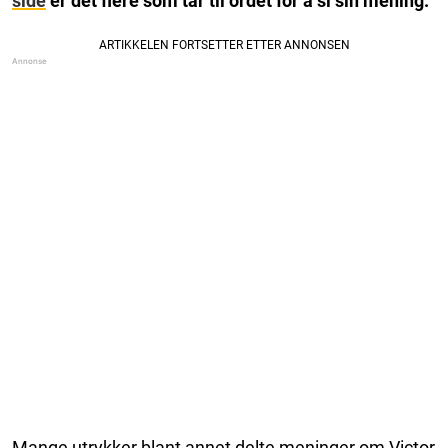
side
er det flere som tar til ordet for å si sin mening.
Mange utrykker blant annet delte meninger om Victor