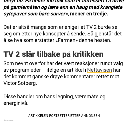
betyr no. Få heller inn folk som er intressert i å drive
på gamlemåten og lære enn en haug med kranglete
sytepaver som bare surver»
, mener en tredje.
Det er altså mange som er enige i at TV 2 burde se
seg om etter nye konsepter å sende. Så gjenstår det
å se hva som erstatter «Farmen» denne høsten.
TV 2 slår tilbake på kritikken
Som nevnt overfor har det vært reaksjoner rundt valg
av programleder – ifølge en artikkel i
Nettavisen
har
det kommet ganske drøye kommentarer rettet mot
Victor Sotberg.
Disse handler om hans legning, væremåte og
energinivå.