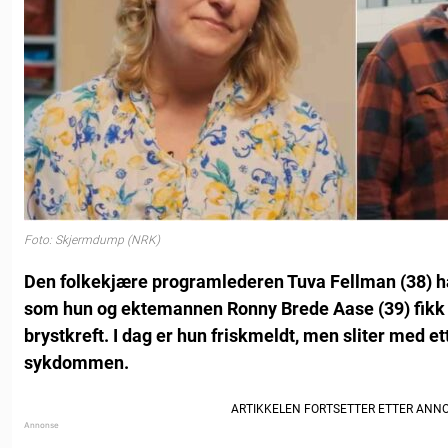
Foto: Skjermdump (NRK)
Den folkekjære programlederen Tuva Fellman (38) har
som hun og ektemannen Ronny Brede Aase (39) fikk 
brystkreft. I dag er hun friskmeldt, men sliter med et
sykdommen.