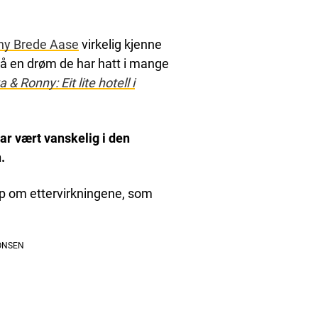
ny Brede Aase
virkelig kjenne
t på en drøm de har hatt i mange
 & Ronny: Eit lite hotell i
ar vært vanskelig i den
.
pp om ettervirkningene, som