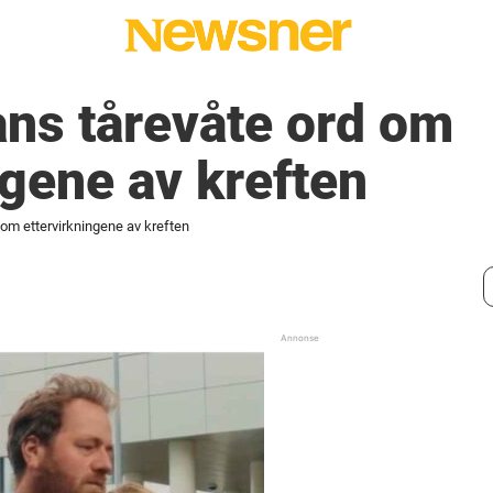
ns tårevåte ord om
ngene av kreften
om ettervirkningene av kreften