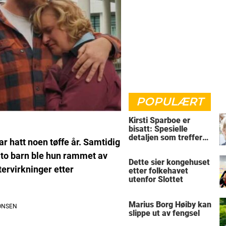
POPULÆRT
Kirsti Sparboe er
bisatt: Spesielle
detaljen som treffer
 hatt noen tøffe år. Samtidig
rett i hjertet
to barn ble hun rammet av
Dette sier kongehuset
tervirkninger etter
etter folkehavet
utenfor Slottet
Marius Borg Høiby kan
slippe ut av fengsel