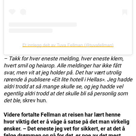
Et innlegg delt av Tuva Fellman (@tuvafellman)
– Takk for hver eneste melding, hver eneste klem,
hvert smil og heiarop. Alle meldinger har ikke fått
svar, men vit at jeg holder på. Det har vært utrolig
rørende å publisere «Eit lite hotell i Hellas». Jeg hadde
aldri trodd at så mange skulle se, og jeg hadde vel
egentlig aldri trodd at det skulle bli så personlig som
det ble,
skrev hun.
Videre fortalte Fellman at reisen har lært henne
hvor viktig det er å våge å satse på det man virkelig
ønsker. – Det eneste jeg vet for sikkert, er at det å
følge drømmen og gå for det, er noe av det mest