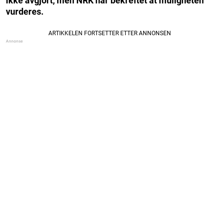
ikke avgjort, men NRK har bekreftet at muligheten
vurderes.