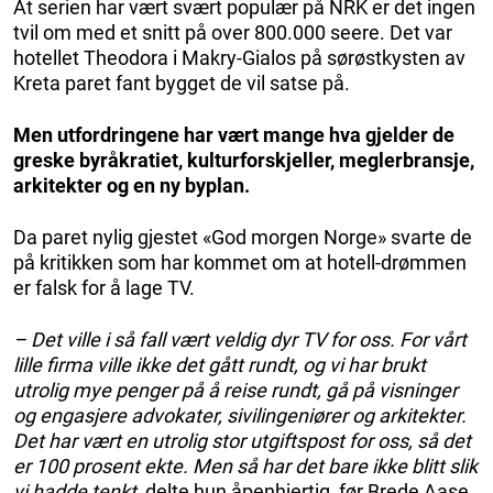
At serien har vært svært populær på NRK er det ingen
tvil om med et snitt på over 800.000 seere. Det var
hotellet Theodora i Makry-Gialos på sørøstkysten av
Kreta paret fant bygget de vil satse på.
Men utfordringene har vært mange hva gjelder de
greske byråkratiet, kulturforskjeller, meglerbransje,
arkitekter og en ny byplan.
Da paret nylig gjestet «God morgen Norge» svarte de
på kritikken som har kommet om at hotell-drømmen
er falsk for å lage TV.
– Det ville i så fall vært veldig dyr TV for oss. For vårt
lille firma ville ikke det gått rundt, og vi har brukt
utrolig mye penger på å reise rundt, gå på visninger
og engasjere advokater, sivilingeniører og arkitekter.
Det har vært en utrolig stor utgiftspost for oss, så det
er 100 prosent ekte. Men så har det bare ikke blitt slik
vi hadde tenkt,
delte hun åpenhjertig, før Brede Aase