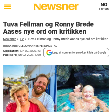
NO
Edition
Toggle
menu
Tuva Fellman og Ronny Brede
Aases nye ord om kritikken
Newsner
»
TV
»
Tuva Fellman og Ronny Brede Aases nye ord om kritikken
REDAKTØR: OLE JOHANNES FERKINGSTAD
Oppdatert:
jun 02, 2026, 10:11
Legg til som en foretrukket kilde på Google
Publisert:
jun 02, 2026, 10:03