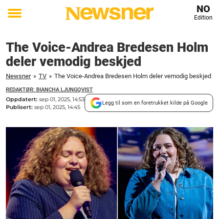
NO
Edition
Toggle
menu
The Voice-Andrea Bredesen Holm
deler vemodig beskjed
Newsner
»
TV
»
The Voice-Andrea Bredesen Holm deler vemodig beskjed
REDAKTØR: BIANCHA LJUNGQVIST
Oppdatert:
sep 01, 2025, 14:53
Legg til som en foretrukket kilde på Google
Publisert:
sep 01, 2025, 14:45