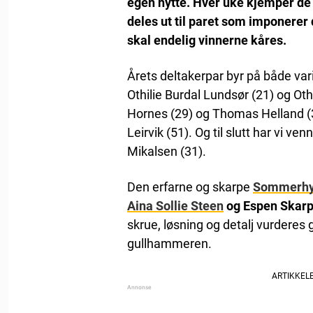
egen hytte. Hver uke kjemper d
deles ut til paret som imponere
skal endelig vinnerne kåres.
Årets deltakerpar byr på både var
Othilie Burdal Lundsør (21) og Oth
Hornes (29) og Thomas Helland (
Leirvik (51). Og til slutt har vi v
Mikalsen (31).
Den erfarne og skarpe
Sommerhy
Aina Sollie Steen
og Espen Skar
skrue, løsning og detalj vurderes
gullhammeren.