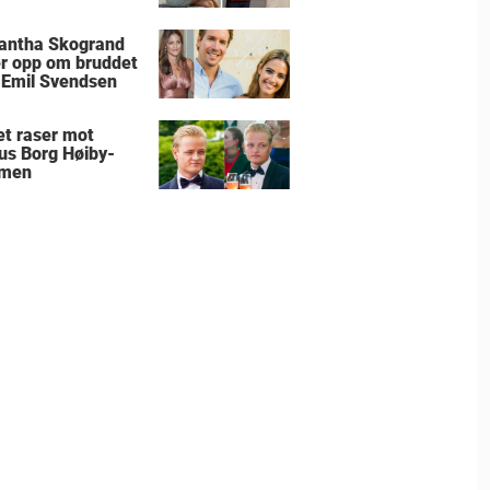
antha Skogrand
r opp om bruddet
Emil Svendsen
et raser mot
us Borg Høiby-
men