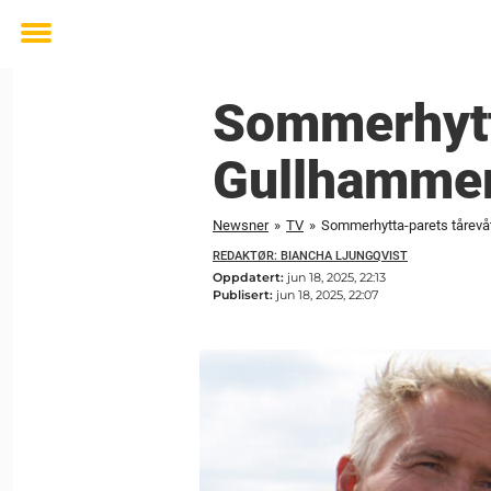
Toggle
menu
Sommerhytta
Gullhammer
Newsner
»
TV
»
Sommerhytta-parets tårevåt
REDAKTØR: BIANCHA LJUNGQVIST
Oppdatert:
jun 18, 2025, 22:13
Publisert:
jun 18, 2025, 22:07