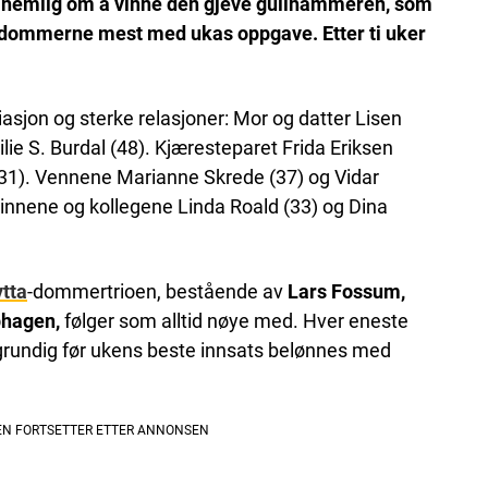
e nemlig om å vinne den gjeve gullhammeren, som
r dommerne mest med ukas oppgave. Etter ti uker
iasjon og sterke relasjoner: Mor og datter Lisen
ilie S. Burdal (48). Kjæresteparet Frida Eriksen
31). Vennene Marianne Skrede (37) og Vidar
enninnene og kollegene Linda Roald (33) og Dina
tta
-dommertrioen, bestående av
Lars Fossum,
phagen,
følger som alltid nøye med. Hver eneste
 grundig før ukens beste innsats belønnes med