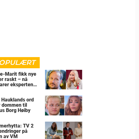
OPULÆRT
e-Marit fikk nye
er raskt – nå
larer eksperten
for
 Hauklands ord
r dommen til
us Borg Høiby
erhytta: TV 2
 endringer på
n av VM