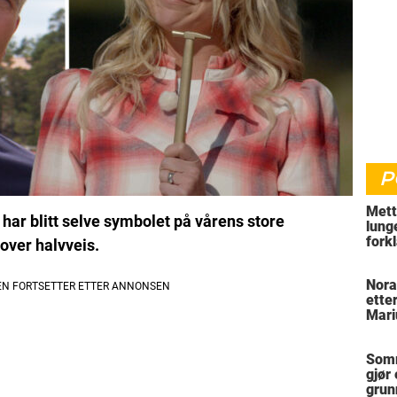
P
Mett
ar blitt selve symbolet på vårens store
lung
fork
over halvveis.
hvor
Nora
ette
Mari
Somm
gjør
grun