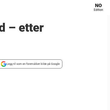
NO
Edition
 – etter
Legg til som en foretrukket kilde på Google