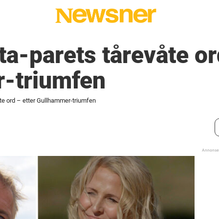
-parets tårevåte ord
-triumfen
e ord – etter Gullhammer-triumfen