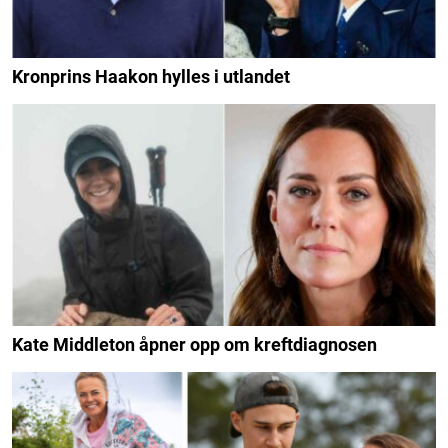
Kronprins Haakon hylles i utlandet
Kate Middleton åpner opp om kreftdiagnosen