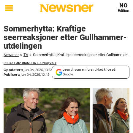
NO
Edition
Toggle
menu
Sommerhytta: Kraftige
seerreaksjoner etter Gullhammer-
utdelingen
Newsner
»
TV
»
Sommerhytta: Kraftige seerreaksjoner etter Gullhammer-utdelingen
REDAKTØR: BIANCHA LJUNGQVIST
Oppdatert:
jun 04, 2026, 10:52
Legg til som en foretrukket kilde på
Publisert:
jun 04, 2026, 10:45
Google