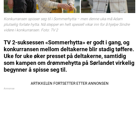
Konkurransen spisser seg til i Sommerhytta – men denne uka må Adam
plutselig forlate hytta. Nå stepper en helt spesiell vikar inn for å hjelpe Sindre
videre i konkurransen. Foto: TV 2
TV 2-suksessen «Sommerhytta» er godt i gang, og
konkurransen mellom deltakerne blir stadig tøffere.
Uke for uke øker presset på deltakerne, samtidig
som kampen om drømmehytta på Sørlandet virkelig
begynner å spisse seg til.