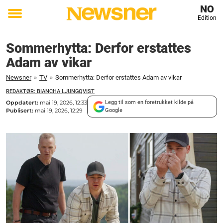
NO
Edition
Toggle
menu
Sommerhytta: Derfor erstattes
Adam av vikar
Newsner
»
TV
»
Sommerhytta: Derfor erstattes Adam av vikar
REDAKTØR: BIANCHA LJUNGQVIST
Oppdatert:
mai 19, 2026, 12:33
Legg til som en foretrukket kilde på
Publisert:
mai 19, 2026, 12:29
Google