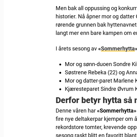
Men bak all oppussing og konkurr
historier. Nå åpner mor og datte
rørende grunnen bak hyttenavne
langt mer enn bare kampen om en h
I årets sesong av
«
Sommerhytta
Mor og sønn-duoen Sondre Kile
Søstrene Rebeka (22) og Anna
Mor og datter-paret Marlene 
Kjæresteparet Sindre Øvrum K
Derfor betyr hytta så
Denne våren har
«Sommerhytta
fire nye deltakerpar kjemper om 
rekordstore tomter, krevende oppu
sesong raskt blitt en favoritt blan