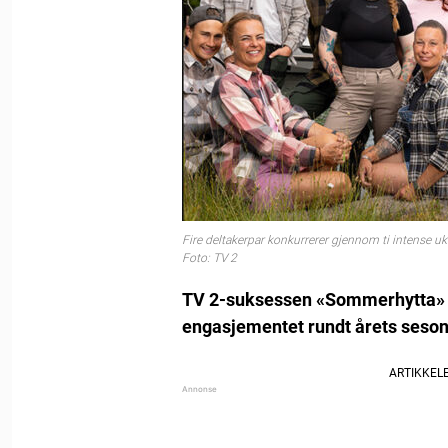
Fire deltakerpar konkurrerer gjennom ti intense u
Foto: TV 2
TV 2-suksessen «Sommerhytta» er 
engasjementet rundt årets seson