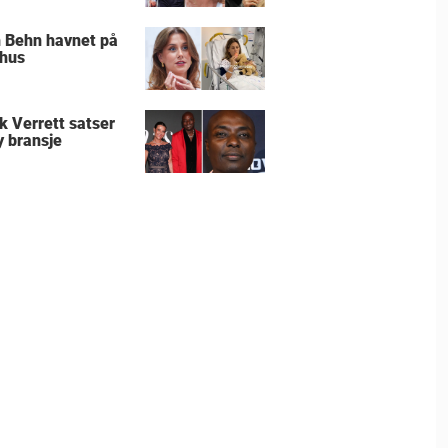
 Behn havnet på
hus
k Verrett satser
y bransje