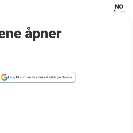
NO
Edition
ene åpner
Legg til som en foretrukket kilde på Google