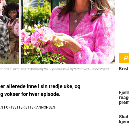
P
Krist
ker om å sikre seg drømmehytta i Sørlandsleia hyttefelt ved Tvedestrand.
allerede inne i sin tredje uke, og
Fjel
g vokser for hver episode.
reag
prem
Skal
kjen