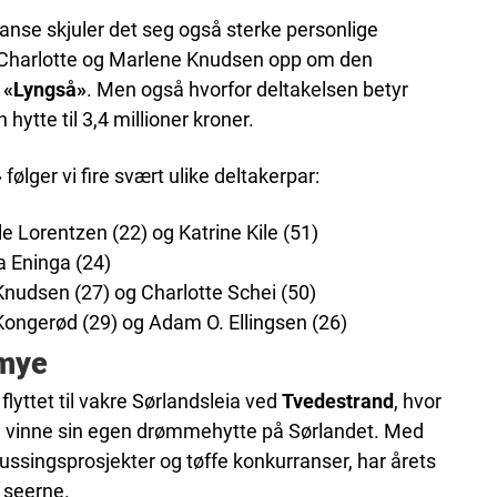
anse skjuler det seg også sterke personlige
r Charlotte og Marlene Knudsen opp om den
t
«Lyngså»
. Men også hvorfor deltakelsen betyr
ytte til 3,4 millioner kroner.
»
følger vi fire svært ulike deltakerpar:
 Lorentzen (22) og Katrine Kile (51)
 Eninga (24)
Knudsen (27) og Charlotte Schei (50)
ongerød (29) og Adam O. Ellingsen (26)
 mye
»
flyttet til vakre Sørlandsleia ved
Tvedestrand
, hvor
å vinne sin egen drømmehytte på Sørlandet. Med
ssingsprosjekter og tøffe konkurranser, har årets
t seerne.