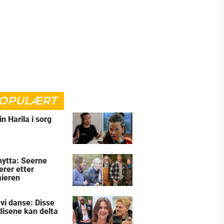
OPULÆRT
in Harila i sorg
lhytta: Seerne
erer etter
ieren
 vi danse: Disse
disene kan delta