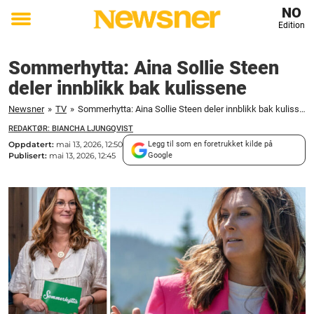
NO
Edition
Toggle
menu
Sommerhytta: Aina Sollie Steen
deler innblikk bak kulissene
Newsner
»
TV
»
Sommerhytta: Aina Sollie Steen deler innblikk bak kulissene
REDAKTØR: BIANCHA LJUNGQVIST
Oppdatert:
mai 13, 2026, 12:50
Legg til som en foretrukket kilde på
Publisert:
mai 13, 2026, 12:45
Google