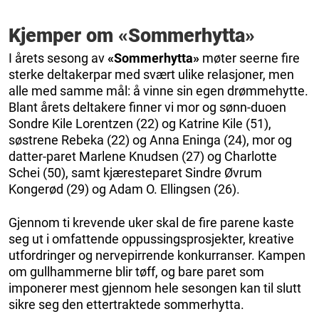
Kjemper om «Sommerhytta»
I årets sesong av
«Sommerhytta»
møter seerne fire
sterke deltakerpar med svært ulike relasjoner, men
alle med samme mål: å vinne sin egen drømmehytte.
Blant årets deltakere finner vi mor og sønn-duoen
Sondre Kile Lorentzen (22) og Katrine Kile (51),
søstrene Rebeka (22) og Anna Eninga (24), mor og
datter-paret Marlene Knudsen (27) og Charlotte
Schei (50), samt kjæresteparet Sindre Øvrum
Kongerød (29) og Adam O. Ellingsen (26).
Gjennom ti krevende uker skal de fire parene kaste
seg ut i omfattende oppussingsprosjekter, kreative
utfordringer og nervepirrende konkurranser. Kampen
om gullhammerne blir tøff, og bare paret som
imponerer mest gjennom hele sesongen kan til slutt
sikre seg den ettertraktede sommerhytta.