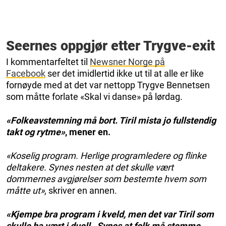
Seernes oppgjør etter Trygve-exit
I kommentarfeltet til
Newsner Norge på
Facebook
ser det imidlertid ikke ut til at alle er like
fornøyde med at det var nettopp Trygve Bennetsen
som måtte forlate «Skal vi danse» på lørdag.
«Folkeavstemning må bort. Tiril mista jo fullstendig
takt og rytme»
, mener en.
«Koselig program. Herlige programledere og flinke
deltakere. Synes nesten at det skulle vært
dommernes avgjørelser som bestemte hvem som
måtte ut»
, skriver en annen.
«Kjempe bra program i kveld, men det var Tiril som
skulle ha vært i duell . Synes at folk må stemme