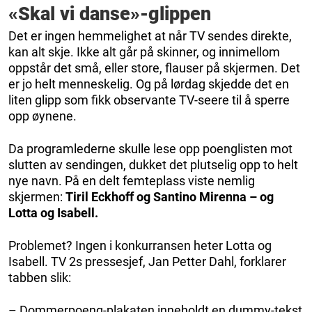
«Skal vi danse»-glippen
Det er ingen hemmelighet at når TV sendes direkte,
kan alt skje. Ikke alt går på skinner, og innimellom
oppstår det små, eller store, flauser på skjermen. Det
er jo helt menneskelig. Og på lørdag skjedde det en
liten glipp som fikk observante TV-seere til å sperre
opp øynene.
Da programlederne skulle lese opp poenglisten mot
slutten av sendingen, dukket det plutselig opp to helt
nye navn. På en delt femteplass viste nemlig
skjermen:
Tiril Eckhoff og Santino Mirenna – og
Lotta og Isabell.
Problemet? Ingen i konkurransen heter Lotta og
Isabell. TV 2s pressesjef, Jan Petter Dahl, forklarer
tabben slik:
– Dommerpoeng-plakaten inneholdt en dummy-tekst