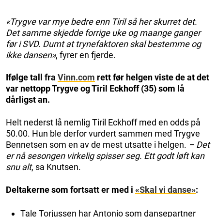
«Trygve var mye bedre enn Tiril så her skurret det.
Det samme skjedde forrige uke og maange ganger
før i SVD. Dumt at trynefaktoren skal bestemme og
ikke dansen»
, fyrer en fjerde.
Ifølge tall fra
Vinn.com
rett før helgen viste de at det
var nettopp Trygve og Tiril Eckhoff (35) som lå
dårligst an.
Helt nederst lå nemlig Tiril Eckhoff med en odds på
50.00. Hun ble derfor vurdert sammen med Trygve
Bennetsen som en av de mest utsatte i helgen.
– Det
er nå sesongen virkelig spisser seg. Ett godt løft kan
snu alt
, sa Knutsen.
Deltakerne som fortsatt er med i
«Skal vi danse»
:
Tale Torjussen har Antonio som dansepartner