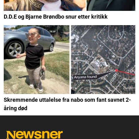
D.D.E og Bjarne Brøndbo snur etter kritikk
Skremmende uttalelse fra nabo som fant savnet 2-
åring død