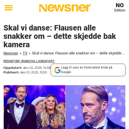
NO
Edition
Toggle
menu
Skal vi danse: Flausen alle
snakker om – dette skjedde bak
kamera
Newsner
»
TV
»
Skal vi danse: Flausen alle snakker om – dette skjedde bak kamera
REDAKTØR: BIANCHA LJUNGQVIST
Oppdatert:
des 02, 2025, 14:58
Legg til som en foretrukket kilde på
Publisert:
des 01, 2025, 15:50
Google