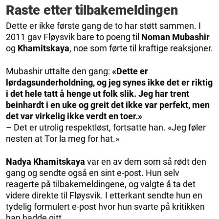
Raste etter tilbakemeldingen
Dette er ikke første gang de to har støtt sammen. I
2011 gav Fløysvik bare to poeng til
Noman Mubashir
og
Khamitskaya
, noe som førte til kraftige reaksjoner.
Mubashir uttalte den gang:
«Dette er
lørdagsunderholdning, og jeg synes ikke det er riktig
i det hele tatt å henge ut folk slik. Jeg har trent
beinhardt i en uke og greit det ikke var perfekt, men
det var virkelig ikke verdt en toer.»
– Det er utrolig respektløst, fortsatte han. «Jeg føler
nesten at Tor la meg for hat.»
Nadya Khamitskaya
var en av dem som så rødt den
gang og sendte også en sint e-post. Hun selv
reagerte på tilbakemeldingene, og valgte å ta det
videre direkte til Fløysvik. I etterkant sendte hun en
tydelig formulert e-post hvor hun svarte på kritikken
han hadde gitt.