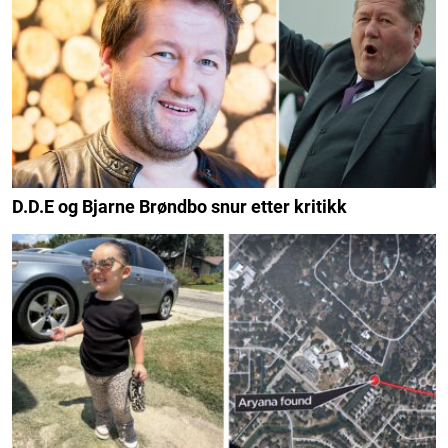
D.D.E og Bjarne Brøndbo snur etter kritikk