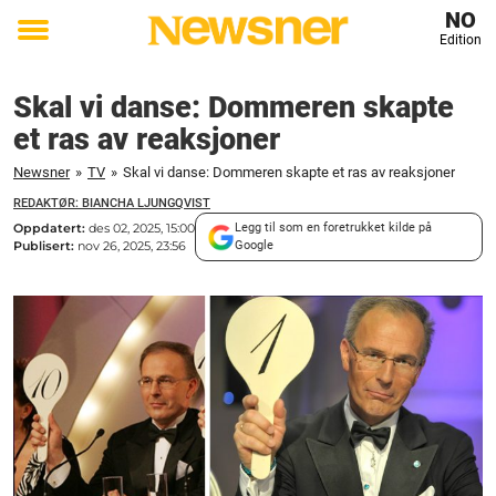
NO
Edition
Toggle
menu
Skal vi danse: Dommeren skapte
et ras av reaksjoner
Newsner
»
TV
»
Skal vi danse: Dommeren skapte et ras av reaksjoner
REDAKTØR: BIANCHA LJUNGQVIST
Oppdatert:
des 02, 2025, 15:00
Legg til som en foretrukket kilde på
Publisert:
nov 26, 2025, 23:56
Google