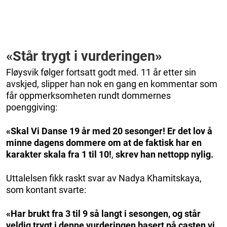
«Står trygt i vurderingen
»
Fløysvik følger fortsatt godt med. 11 år etter sin
avskjed, slipper han nok en gang en kommentar som
får oppmerksomheten rundt dommernes
poenggiving:
«Skal Vi Danse 19 år med 20 sesonger! Er det lov å
minne dagens dommere om at de faktisk har en
karakter skala fra 1 til 10!
,
skrev han nettopp nylig.
Uttalelsen fikk raskt svar av Nadya Khamitskaya,
som kontant svarte:
«Har brukt fra 3 til 9 så langt i sesongen, og står
veldig trygt i denne vurderingen basert på casten vi