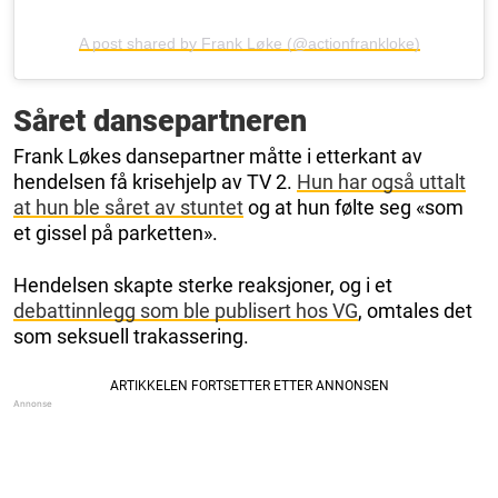
A post shared by Frank Løke (@actionfrankloke)
Såret dansepartneren
Frank Løkes dansepartner måtte i etterkant av
hendelsen få krisehjelp av TV 2.
Hun har også uttalt
at hun ble såret av stuntet
og at hun følte seg «som
et gissel på parketten».
Hendelsen skapte sterke reaksjoner, og i et
debattinnlegg som ble publisert hos VG
, omtales det
som seksuell trakassering.