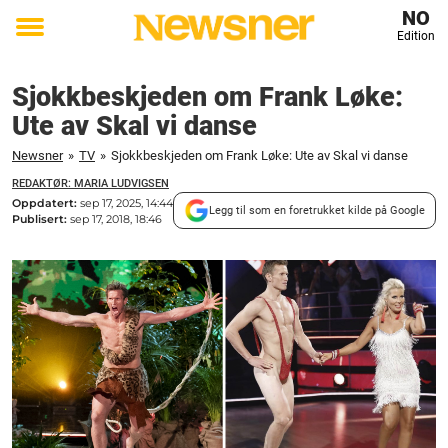
NO
Edition
Toggle
menu
Sjokkbeskjeden om Frank Løke:
Ute av Skal vi danse
Newsner
»
TV
»
Sjokkbeskjeden om Frank Løke: Ute av Skal vi danse
REDAKTØR: MARIA LUDVIGSEN
Oppdatert:
sep 17, 2025, 14:44
Legg til som en foretrukket kilde på Google
Publisert:
sep 17, 2018, 18:46