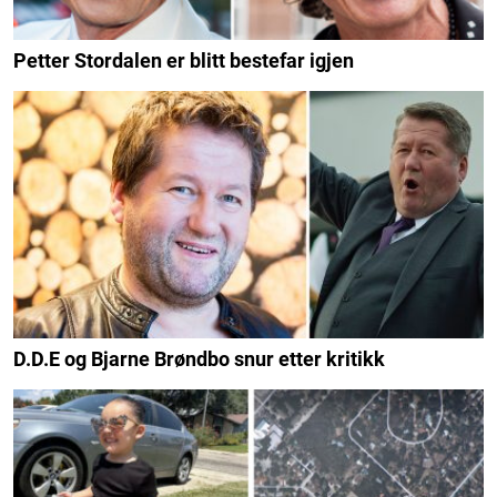
Petter Stordalen er blitt bestefar igjen
D.D.E og Bjarne Brøndbo snur etter kritikk