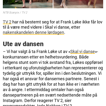
NTB Scanpix / TV 2
TV 2
har nå bestemt seg for at Frank Løke ikke får lov
til å være med videre i Skal vi danse, etter
nakenskandelen denne lørdagen
.
Ute av dansen
– Vi har valgt å ta Frank Løke ut av «
Skal vi danse
»-
konkurransen etter en helhetsvurdering. Både
helgens stunt som vi tok avstand fra, Løkes oppførsel
i etterkant og uforutsigbarheten han representerer og
tydelig gir uttrykk for, spiller inn i den beslutningen. Vi
har også et ansvar for dansernes partnere. Senest i
dag har han gitt uttrykk for at han ikke er i nærheten
av å angre. I ettermiddag omtaler han også
dansepartneren på en svært nedsettende måte på
Instagram. Derfor reagerer TV 2, sier
programredaktør Jarle Nakken i TV 2.