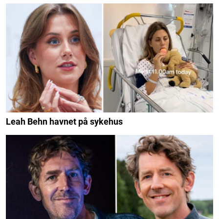
Leah Behn havnet på sykehus