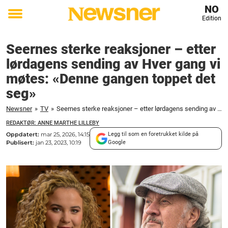
NO
Edition
Toggle
menu
Seernes sterke reaksjoner – etter
lørdagens sending av Hver gang vi
møtes: «Denne gangen toppet det
seg»
Newsner
»
TV
»
Seernes sterke reaksjoner – etter lørdagens sending av Hver gang vi møtes: «Denne gangen toppet det seg»
REDAKTØR: ANNE MARTHE LILLEBY
Oppdatert:
mar 25, 2026, 14:15
Legg til som en foretrukket kilde på
Publisert:
jan 23, 2023, 10:19
Google