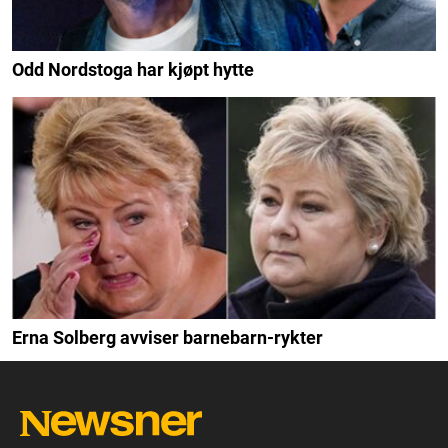
Odd Nordstoga har kjøpt hytte
Erna Solberg avviser barnebarn-rykter