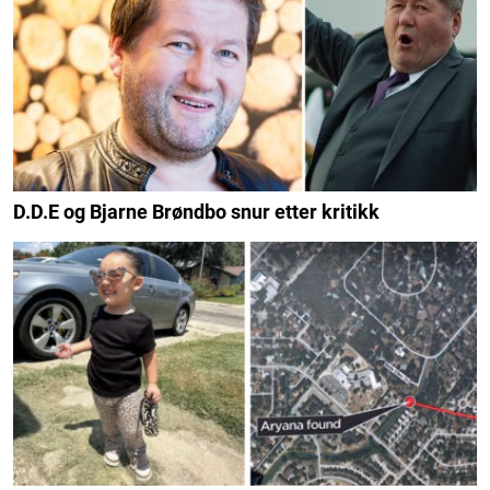
D.D.E og Bjarne Brøndbo snur etter kritikk