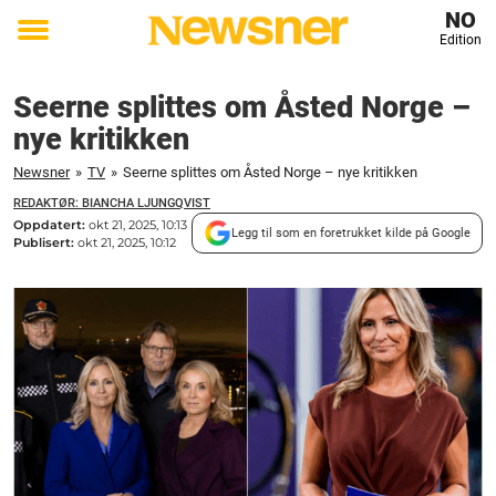
NO
Edition
Toggle
menu
Seerne splittes om Åsted Norge –
nye kritikken
Newsner
»
TV
»
Seerne splittes om Åsted Norge – nye kritikken
REDAKTØR: BIANCHA LJUNGQVIST
Oppdatert:
okt 21, 2025, 10:13
Legg til som en foretrukket kilde på Google
Publisert:
okt 21, 2025, 10:12