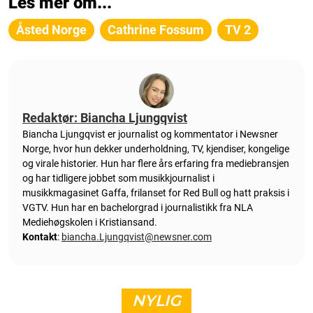
Les mer om...
Åsted Norge
Cathrine Fossum
TV 2
Redaktør: Biancha Ljungqvist
Biancha Ljungqvist er journalist og kommentator i Newsner
Norge, hvor hun dekker underholdning, TV, kjendiser, kongelige
og virale historier. Hun har flere års erfaring fra mediebransjen
og har tidligere jobbet som musikkjournalist i
musikkmagasinet Gaffa, frilanset for Red Bull og hatt praksis i
VGTV. Hun har en bachelorgrad i journalistikk fra NLA
Mediehøgskolen i Kristiansand.
Kontakt
:
biancha.Ljungqvist@newsner.com
NYLIG