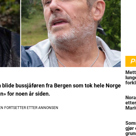
P
Mett
lung
fork
n blide bussjåføren fra Bergen som tok hele Norge
hvor
en»
for noen år siden.
Nora
ette
Mari
Somm
gjør
grun