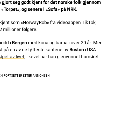
 gjort seg godt kjent for det norske folk gjennom
 «Torpet»,
og senere i «Sofa» på NRK.
re kjent som «NorwayRob» fra videoappen TikTok,
2 millioner følgere.
bodd i
Bergen
med kona og barna i over 20 år. Men
t på en av de tøffeste kantene av
Boston
i USA.
løpet av livet
, likevel har han gjenvunnet humøret