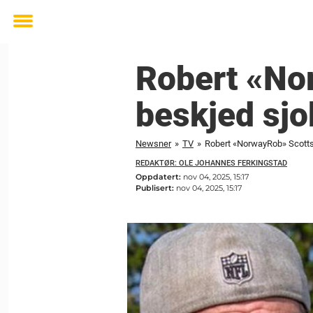
Toggle
menu
Robert «No
beskjed sjo
Newsner
»
TV
»
Robert «NorwayRob» Scotts
REDAKTØR: OLE JOHANNES FERKINGSTAD
Oppdatert:
nov 04, 2025, 15:17
Publisert:
nov 04, 2025, 15:17