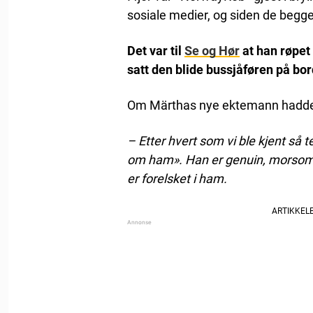
sosiale medier, og siden de begge
Det var til
Se og Hør
at han røpet 
satt den blide bussjåføren på b
Om Märthas nye ektemann hadde h
– Etter hvert som vi ble kjent så 
om ham». Han er genuin, morsom, 
er forelsket i ham.