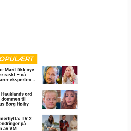
OPULÆRT
e-Marit fikk nye
er raskt – nå
larer eksperten
for
 Hauklands ord
r dommen til
us Borg Høiby
erhytta: TV 2
 endringer på
n av VM