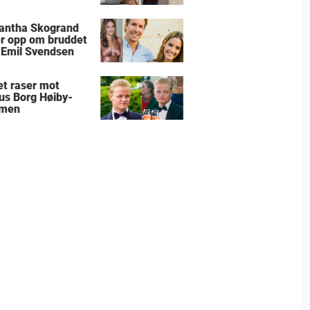
antha Skogrand
r opp om bruddet
Emil Svendsen
et raser mot
us Borg Høiby-
men