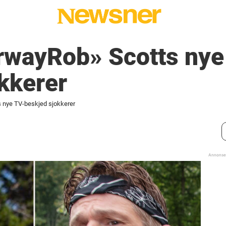
rwayRob» Scotts nye
kkerer
 nye TV-beskjed sjokkerer