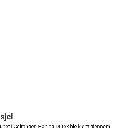
sjel
llupet i Geiranger. Han og Durek ble kjent gjennom