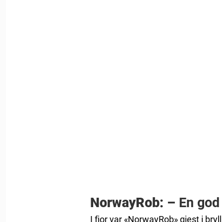
NorwayRob: –
En god 
I fjor var «NorwayRob» gjest i bry