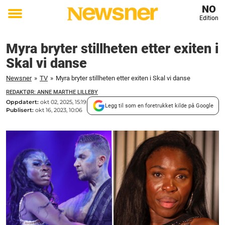
NO
Edition
Toggle
menu
Myra bryter stillheten etter exiten i
Skal vi danse
Newsner
»
TV
»
Myra bryter stillheten etter exiten i Skal vi danse
REDAKTØR: ANNE MARTHE LILLEBY
Oppdatert:
okt 02, 2025, 15:19
Legg til som en foretrukket kilde på Google
Publisert:
okt 16, 2023, 10:06