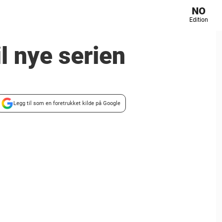
NO
Edition
il nye serien
Legg til som en foretrukket kilde på Google