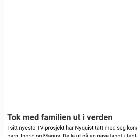
Tok med familien ut i verden
I sitt nyeste TV-prosjekt har Nyquist tatt med seg ko
barn, Ingrid og Marius. De la ut på en reise langt ute