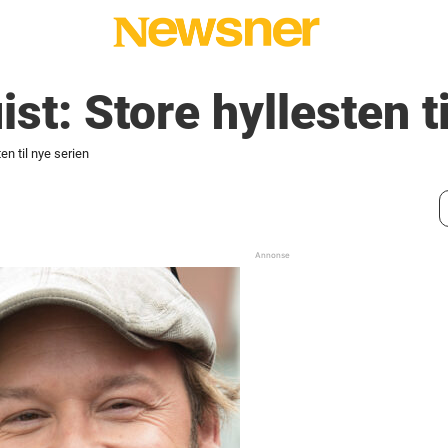
st: Store hyllesten t
en til nye serien