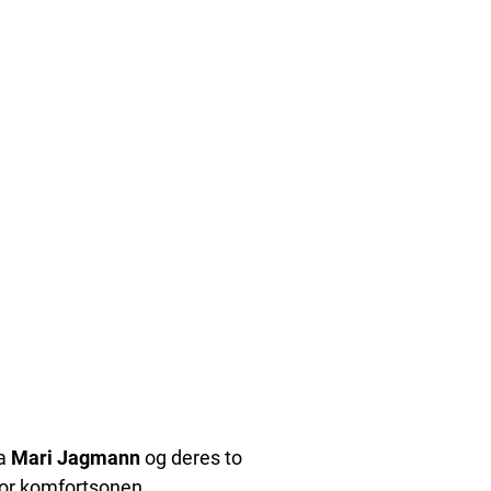
na
Mari Jagmann
og deres to
nfor komfortsonen.