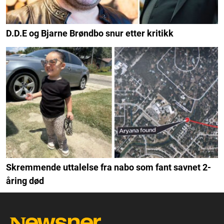
D.D.E og Bjarne Brøndbo snur etter kritikk
Skremmende uttalelse fra nabo som fant savnet 2-
åring død