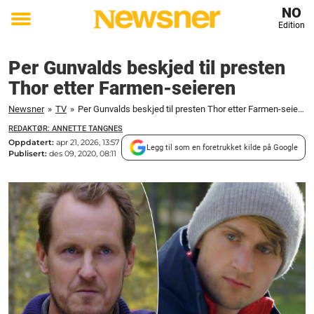
NO
Edition
Toggle
menu
Per Gunvalds beskjed til presten
Thor etter Farmen-seieren
Newsner
»
TV
»
Per Gunvalds beskjed til presten Thor etter Farmen-seieren
REDAKTØR: ANNETTE TANGNES
Oppdatert:
apr 21, 2026, 13:57
Legg til som en foretrukket kilde på Google
Publisert:
des 09, 2020, 08:11