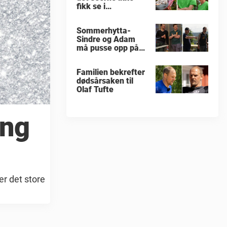
fikk se i
«Sommerhytta»
Sommerhytta-
Sindre og Adam
må pusse opp på
nytt
Familien bekrefter
dødsårsaken til
Olaf Tufte
ong
er det store