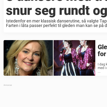
snur seg rundt og
Istedenfor en mer klassisk danserutine, så valgte Ta
Farten i låta passer perfekt til gleden man kan se på 
Gle
for
I dag 
med i 
...