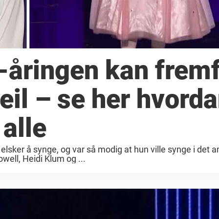
5-åringen kan frem
feil – se her hvord
alle
elsker å synge, og var så modig at hun ville synge i det
ell, Heidi Klum og ...