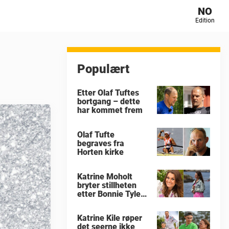
NO
Edition
Populært
Etter Olaf Tuftes
bortgang – dette
har kommet frem
Olaf Tufte
begraves fra
Horten kirke
Katrine Moholt
bryter stillheten
etter Bonnie Tylers
død
Katrine Kile røper
det seerne ikke