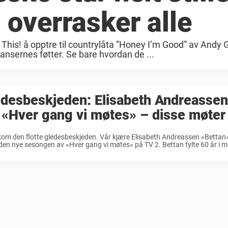
 overrasker alle
p This! å opptre til countrylåta ”Honey I’m Good” av Andy
dansernes føtter. Se bare hvordan de ...
desbeskjeden: Elisabeth Andreassen
 «Hver gang vi møtes» – disse møter
kom den flotte gledesbeskjeden. Vår kjære Elisabeth Andreassen «Bettan»
den nye sesongen av «Hver gang vi møtes» på TV 2. Bettan fylte 60 år i m