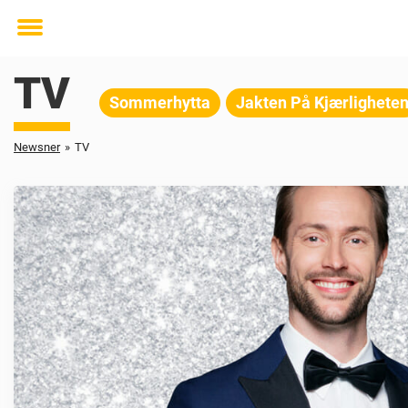
Toggle
menu
TV
Sommerhytta
Jakten På Kjærlighete
Newsner
»
TV