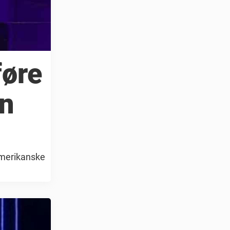
føre
an
 amerikanske