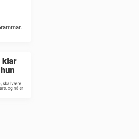
 Grammar.
 klar
 hun
, skal være
ars, og nå er