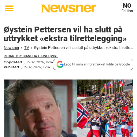
NO
Edition
Toggle
menu
Øystein Pettersen vil ha slutt på
uttrykket «ekstra tilrettelegging»
Newsner
»
TV
»
Øystein Pettersen vil ha slutt på uttrykket «ekstra tilrettelegging»
REDAKTØR: BIANCHA LJUNGQVIST
Oppdatert:
jun 02, 2026, 16:14
Legg til som en foretrukket kilde på Google
Publisert:
jun 02, 2026, 16:14