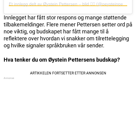
Et innlegg delt av Øystein Pettersen – blid 🙋‍♂️ (@oeysteinpettersen)
Innlegget har fått stor respons og mange støttende
tilbakemeldinger. Flere mener Pettersen setter ord på
noe viktig, og budskapet har fått mange til å
reflektere over hvordan vi snakker om tilrettelegging
og hvilke signaler språkbruken vår sender.
Hva tenker du om Øystein Pettersens budskap?