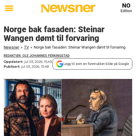
NO
Edition
Toggle
menu
Norge bak fasaden: Steinar
Wangen dømt til forvaring
Newsner
»
TV
»
Norge bak fasaden: Steinar Wangen dømt til forvaring
REDAKTØR: OLE JOHANNES FERKINGSTAD
Oppdatert:
jul 03, 2026, 15:49
Legg til som en foretrukket kilde på Google
Publisert:
jul 03, 2026, 15:48