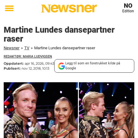
NO
Edition
Toggle
menu
Martine Lundes dansepartner
raser
Newsner
»
TV
»
Martine Lundes dansepartner raser
REDAKTØR: MARIA LUDVIGSEN
Oppdatert:
apr 16, 2026, 09:43
Legg til som en foretrukket kilde på
Publisert:
nov 12, 2018, 10:13
Google