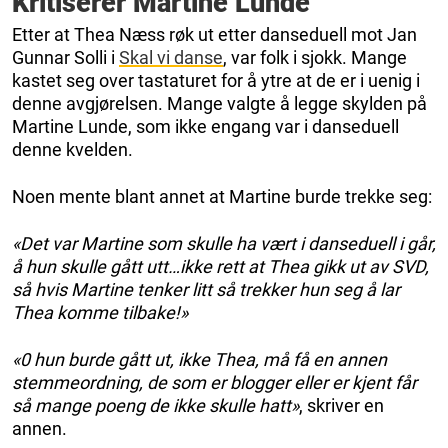
Kritiserer Martine Lunde
Etter at Thea Næss røk ut etter danseduell mot Jan
Gunnar Solli i
Skal vi danse
, var folk i sjokk. Mange
kastet seg over tastaturet for å ytre at de er i uenig i
denne avgjørelsen. Mange valgte å legge skylden på
Martine Lunde, som ikke engang var i danseduell
denne kvelden.
Noen mente blant annet at Martine burde trekke seg:
«Det var Martine som skulle ha vært i danseduell i går,
å hun skulle gått utt…ikke rett at Thea gikk ut av SVD,
så hvis Martine tenker litt så trekker hun seg å lar
Thea komme tilbake!»
«0 hun burde gått ut, ikke Thea, må få en annen
stemmeordning, de som er blogger eller er kjent får
så mange poeng de ikke skulle hatt»
, skriver en
annen.