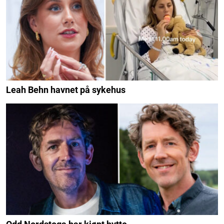
Leah Behn havnet på sykehus