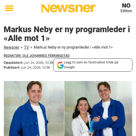
NO
Edition
Toggle
menu
Markus Neby er ny programleder i
«Alle mot 1»
Newsner
»
TV
»
Markus Neby er ny programleder i «Alle mot 1»
REDAKTØR: OLE JOHANNES FERKINGSTAD
Oppdatert:
jun 24, 2026, 10:38
Legg til som en foretrukket kilde på
Publisert:
jun 24, 2026, 10:38
Google