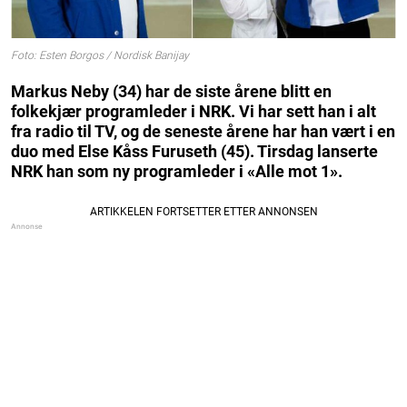
Foto: Esten Borgos / Nordisk Banijay
Markus Neby (34) har de siste årene blitt en
folkekjær programleder i NRK. Vi har sett han i alt
fra radio til TV, og de seneste årene har han vært i en
duo med Else Kåss Furuseth (45). Tirsdag lanserte
NRK han som ny programleder i «Alle mot 1».