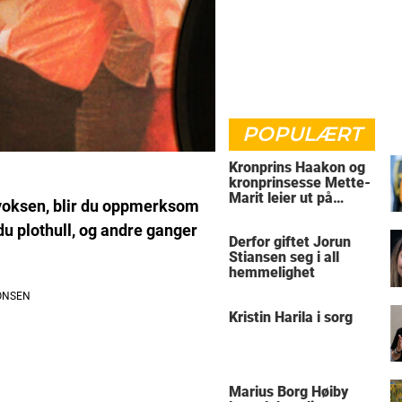
POPULÆRT
Kronprins Haakon og
kronprinsesse Mette-
Marit leier ut på
 voksen, blir du oppmerksom
Skaugum
du plothull, og andre ganger
Derfor giftet Jorun
Stiansen seg i all
hemmelighet
Kristin Harila i sorg
Marius Borg Høiby