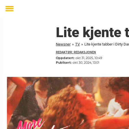
Toggle
menu
Lite kjente 
Newsner
»
TV
»
Lite kjente tabber i Dirty D
REDAKTØR: REDAKSJONEN
Oppdatert:
okt 31, 2025, 10:49
Publisert:
okt 30, 2024, 13:01