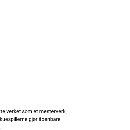
tte verket som et mesterverk,
 skuespillerne gjør åpenbare
.