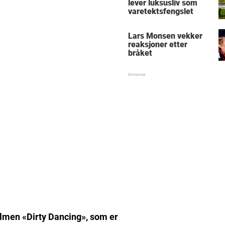
lever luksusliv som
varetektsfengslet
Lars Monsen vekker
reaksjoner etter
bråket
filmen «Dirty Dancing», som er