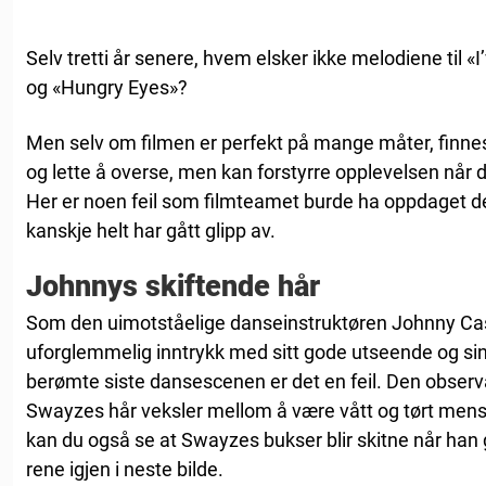
Selv tretti år senere, hvem elsker ikke melodiene til «
og «Hungry Eyes»?
Men selv om filmen er perfekt på mange måter, finnes 
og lette å overse, men kan forstyrre opplevelsen når d
Her er noen feil som filmteamet burde ha oppdaget de
kanskje helt har gått glipp av.
Johnnys skiftende hår
Som den uimotståelige danseinstruktøren Johnny Cas
uforglemmelig inntrykk med sitt gode utseende og si
berømte siste dansescenen er det en feil. Den observan
Swayzes hår veksler mellom å være vått og tørt men
kan du også se at Swayzes bukser blir skitne når han g
rene igjen i neste bilde.