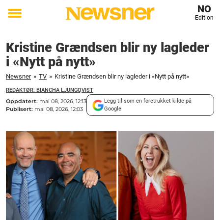
NO
Edition
Toggle
menu
Kristine Grændsen blir ny lagleder
i «Nytt på nytt»
Newsner
»
TV
»
Kristine Grændsen blir ny lagleder i «Nytt på nytt»
REDAKTØR: BIANCHA LJUNGQVIST
Oppdatert:
mai 08, 2026, 12:13
Legg til som en foretrukket kilde på
Publisert:
mai 08, 2026, 12:03
Google