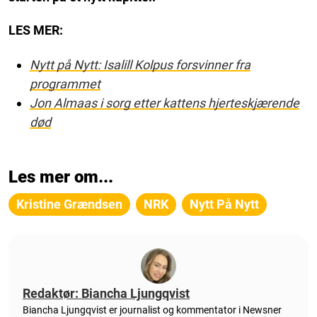
LES MER:
Nytt på Nytt: Isalill Kolpus forsvinner fra
programmet
Jon Almaas i sorg etter kattens hjerteskjærende
død
Les mer om...
Kristine Grændsen
NRK
Nytt På Nytt
Redaktør: Biancha Ljungqvist
Biancha Ljungqvist er journalist og kommentator i Newsner