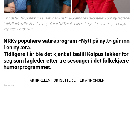
Til høsten får publikum svaret når Kristine Grændsen debuterer som ny lagleder
i «Nytt på nytt». For den populære NRK-suksessen betyr det starten på et nytt
kapittel. Foto: NRK
NRKs populære satireprogram «Nytt på nytt» går inn
i en ny æra.
Tidligere i år ble det kjent at Isalill Kolpus takker for
seg som lagleder etter tre sesonger i det folkekjære
humorprogrammet.