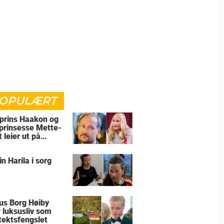
OPULÆRT
prins Haakon og
prinsesse Mette-
 leier ut på
ugum
in Harila i sorg
us Borg Høiby
r luksusliv som
tektsfengslet