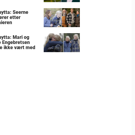
lhytta: Seerne
erer etter
ieren
hytta: Mari og
e Engebretsen
le ikke vært med