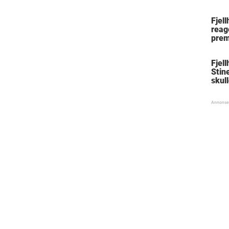
Fjel
reag
prem
Fjell
Stin
skul