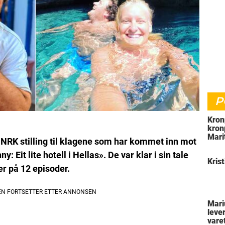
P
Kron
kron
Marit
 NRK stilling til klagene som har kommet inn mot
Ska
 Eit lite hotell i Hellas». De var klar i sin tale
Krist
jer på 12 episoder.
Mari
leve
vare