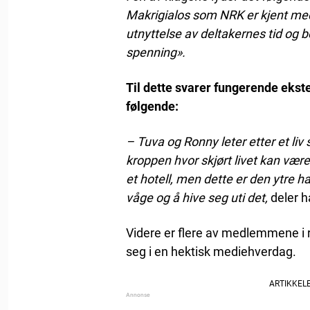
Makrigialos som NRK er kjent med 
utnyttelse av deltakernes tid og 
spenning».
Til dette svarer fungerende ekst
følgende:
– Tuva og Ronny leter etter et liv 
kroppen hvor skjørt livet kan vær
et hotell, men dette er den ytre h
våge og å hive seg uti det,
deler h
Videre er flere av medlemmene i 
seg i en hektisk mediehverdag.