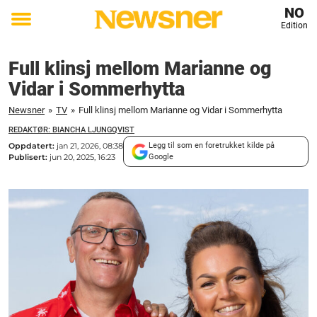
NO
Edition
Toggle
menu
Full klinsj mellom Marianne og
Vidar i Sommerhytta
Newsner
»
TV
»
Full klinsj mellom Marianne og Vidar i Sommerhytta
REDAKTØR: BIANCHA LJUNGQVIST
Oppdatert:
jan 21, 2026, 08:38
Legg til som en foretrukket kilde på
Publisert:
jun 20, 2025, 16:23
Google