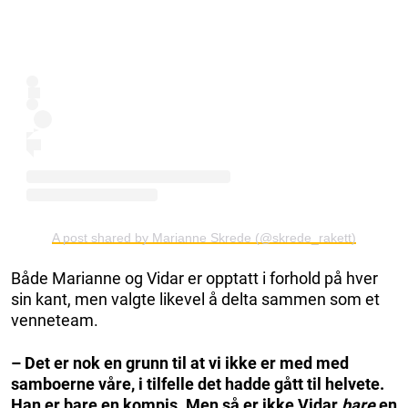
A post shared by Marianne Skrede (@skrede_rakett)
Både Marianne og Vidar er opptatt i forhold på hver
sin kant, men valgte likevel å delta sammen som et
venneteam.
– Det er nok en grunn til at vi ikke er med med
samboerne våre, i tilfelle det hadde gått til helvete.
Han er bare en kompis. Men så er ikke Vidar
bare
en