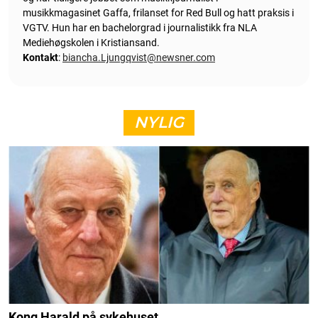
musikkmagasinet Gaffa, frilanset for Red Bull og hatt praksis i
VGTV. Hun har en bachelorgrad i journalistikk fra NLA
Mediehøgskolen i Kristiansand.
Kontakt
:
biancha.Ljungqvist@newsner.com
NYLIG
Kong Harald på sykehuset