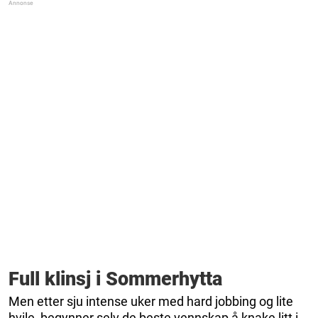
Full klinsj i Sommerhytta
Men etter sju intense uker med hard jobbing og lite
hvile, begynner selv de beste vennskap å knake litt i