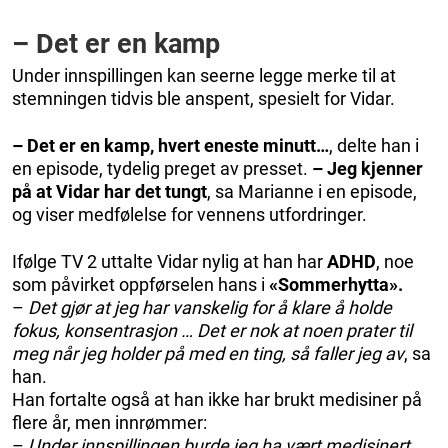
– Det er en kamp
Under innspillingen kan seerne legge merke til at
stemningen tidvis ble anspent, spesielt for Vidar.
– Det er en kamp, hvert eneste minutt…
, delte han i
en episode, tydelig preget av presset.
– Jeg kjenner
på at Vidar har det tungt
, sa Marianne i en episode,
og viser medfølelse for vennens utfordringer.
Ifølge TV 2 uttalte Vidar nylig at han har
ADHD
, noe
som påvirket oppførselen hans i
«Sommerhytta».
–
Det gjør at jeg har vanskelig for å klare å holde
fokus, konsentrasjon … Det er nok at noen prater til
meg når jeg holder på med en ting, så faller jeg av
, sa
han.
Han fortalte også at han ikke har brukt medisiner på
flere år, men innrømmer:
–
Under innspillingen burde jeg ha vært medisinert.