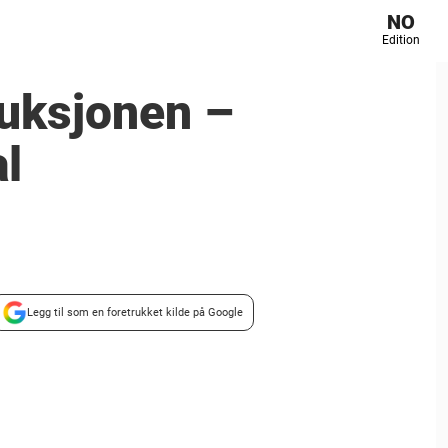
NO
Edition
uksjonen –
al
Legg til som en foretrukket kilde på Google