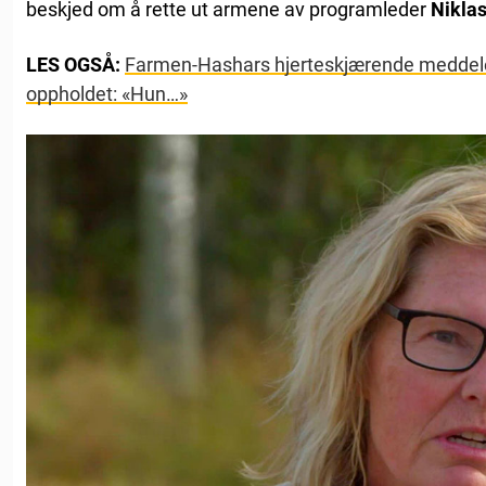
beskjed om å rette ut armene av programleder
Niklas
LES OGSÅ:
Farmen-Hashars hjerteskjærende meddelels
oppholdet: «Hun…»