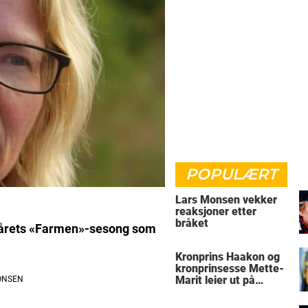
POPULÆRT
Lars Monsen vekker
reaksjoner etter
bråket
i årets «Farmen»-sesong som
Kronprins Haakon og
kronprinsesse Mette-
Marit leier ut på
Skaugum