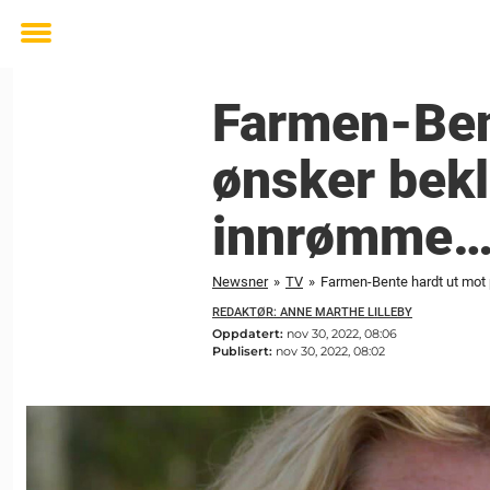
Toggle
menu
Farmen-Ben
ønsker bekl
innrømme…
Newsner
»
TV
»
Farmen-Bente hardt ut mot p
REDAKTØR: ANNE MARTHE LILLEBY
Oppdatert:
nov 30, 2022, 08:06
Publisert:
nov 30, 2022, 08:02