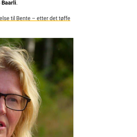
 Baarli
.
e til Bente – etter det tøffe