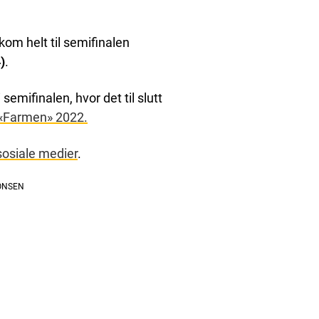
om helt til semifinalen
)
.
emifinalen, hvor det til slutt
v «Farmen» 2022.
sosiale medier
.