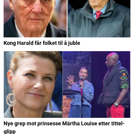
Kong Harald får folket til å juble
Nye grep mot prinsesse Märtha Louise etter tittel-
glipp