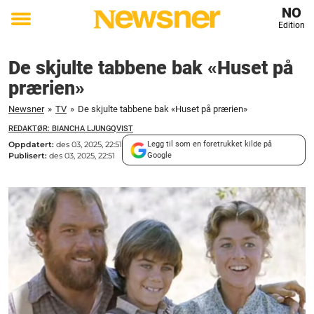
NO
Edition
Toggle
menu
De skjulte tabbene bak «Huset på
prærien»
Newsner
»
TV
»
De skjulte tabbene bak «Huset på prærien»
REDAKTØR: BIANCHA LJUNGQVIST
Oppdatert:
des 03, 2025, 22:51
Legg til som en foretrukket kilde på
Publisert:
des 03, 2025, 22:51
Google