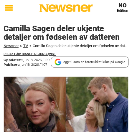
NO
Edition
Toggle
menu
Camilla Sagen deler ukjente
detaljer om fødselen av datteren
Newsner
»
TV
»
Camilla Sagen deler ukjente detaljer om fødselen av datteren
REDAKTØR: BIANCHA LJUNGQVIST
Oppdatert:
jun 18, 2026, 11:10
Legg til som en foretrukket kilde på Google
Publisert:
jun 18, 2026, 11:07