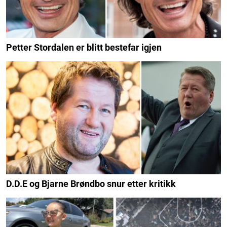
Petter Stordalen er blitt bestefar igjen
D.D.E og Bjarne Brøndbo snur etter kritikk