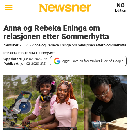
NO
Edition
Toggle
menu
Anna og Rebeka Eninga om
relasjonen etter Sommerhytta
Newsner
»
TV
»
Anna og Rebeka Eninga om relasjonen etter Sommerhytta
REDAKTØR: BIANCHA LJUNGQVIST
Oppdatert:
jun 02, 2026, 21:51
Legg til som en foretrukket kilde på Google
Publisert:
jun 02, 2026, 21:51