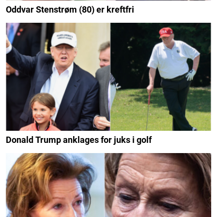
Oddvar Stenstrøm (80) er kreftfri
Donald Trump anklages for juks i golf