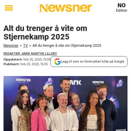
NO
Edition
Toggle
menu
Alt du trenger å vite om
Stjernekamp 2025
Newsner
»
TV
»
Alt du trenger å vite om Stjernekamp 2025
REDAKTØR: ANNE MARTHE LILLEBY
Oppdatert:
feb 25, 2025, 15:05
Legg til som en foretrukket kilde på Google
Publisert:
feb 25, 2025, 15:05