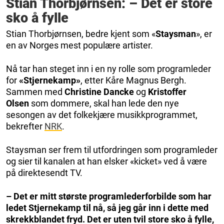
Stian Thorbjørnsen: – Det er store
sko å fylle
Stian Thorbjørnsen, bedre kjent som «
Staysman
», er
en av Norges mest populære artister.
Nå tar han steget inn i en ny rolle som programleder
for
«Stjernekamp»
, etter Kåre Magnus Bergh.
Sammen med
Christine Dancke
og
Kristoffer
Olsen
som dommere, skal han lede den nye
sesongen av det folkekjære musikkprogrammet,
bekrefter
NRK
.
Staysman ser frem til utfordringen som programleder
og sier til kanalen at han elsker «kicket» ved å være
på direktesendt TV.
– Det er mitt største programlederforbilde som har
ledet Stjernekamp til nå, så jeg går inn i dette med
skrekkblandet fryd. Det er uten tvil store sko å fylle,