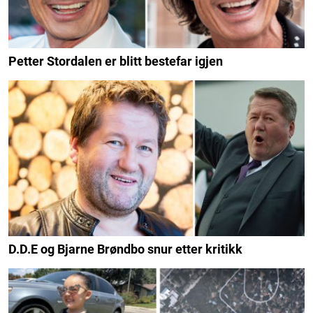
Petter Stordalen er blitt bestefar igjen
D.D.E og Bjarne Brøndbo snur etter kritikk