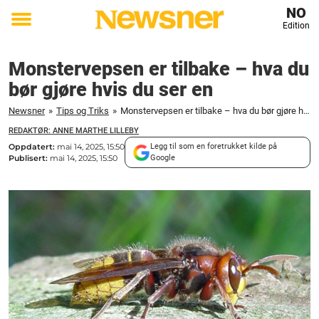
NO
Edition
Toggle
menu
Monstervepsen er tilbake – hva du
bør gjøre hvis du ser en
Newsner
»
Tips og Triks
»
Monstervepsen er tilbake – hva du bør gjøre hvis du ser en
REDAKTØR: ANNE MARTHE LILLEBY
Oppdatert:
mai 14, 2025, 15:50
Legg til som en foretrukket kilde på
Publisert:
mai 14, 2025, 15:50
Google