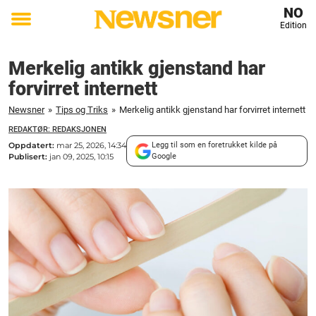
NO
Edition
Toggle
menu
Merkelig antikk gjenstand har
forvirret internett
Newsner
»
Tips og Triks
»
Merkelig antikk gjenstand har forvirret internett
REDAKTØR: REDAKSJONEN
Oppdatert:
mar 25, 2026, 14:34
Legg til som en foretrukket kilde på
Publisert:
jan 09, 2025, 10:15
Google