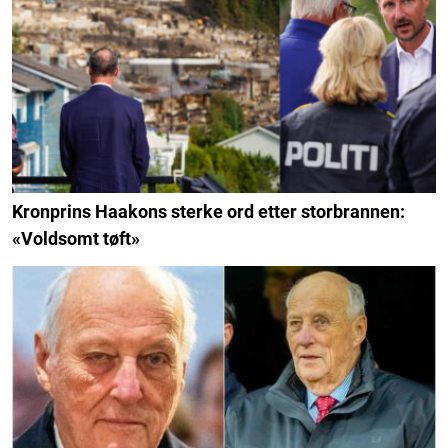
Kronprins Haakons sterke ord etter storbrannen:
«Voldsomt tøft»