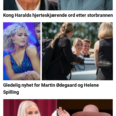
Kong Haralds hjerteskjærende ord etter storbrannen
Gledelig nyhet for Martin Ødegaard og Helene
Spilling